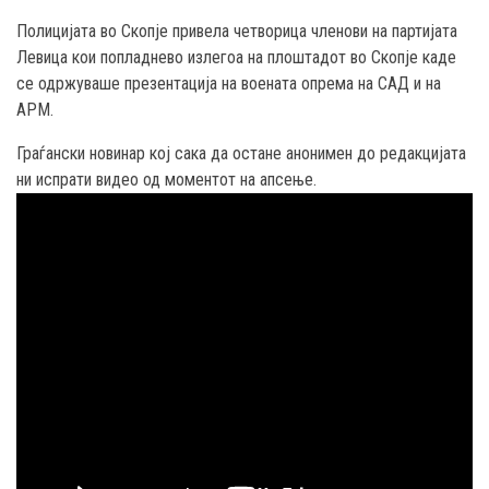
Полицијата во Скопје привела четворица членови на партијата
Левица кои попладнево излегоа на плоштадот во Скопје каде
се одржуваше презентација на воената опрема на САД и на
АРМ.
Граѓански новинар кој сака да остане анонимен до редакцијата
ни испрати видео од моментот на апсење.