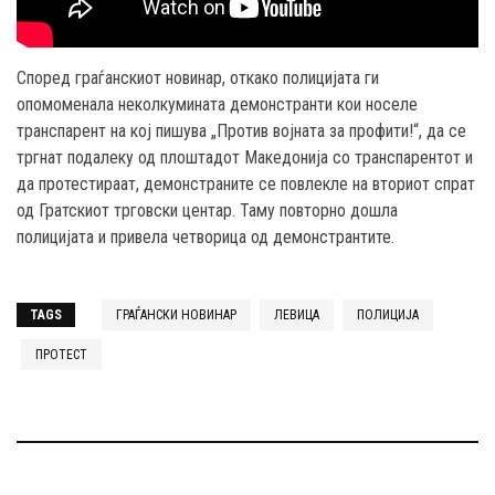
Според граѓанскиот новинар, откако полицијата ги
опомоменала неколкумината демонстранти кои носеле
транспарент на кој пишува „Против војната за профити!“, да се
тргнат подалеку од плоштадот Македонија со транспарентот и
да протестираат, демонстраните се повлекле на вториот спрат
од Гратскиот трговски центар. Таму повторно дошла
полицијата и привела четворица од демонстрантите.
TAGS
ГРАЃАНСКИ НОВИНАР
ЛЕВИЦА
ПОЛИЦИЈА
ПРОТЕСТ