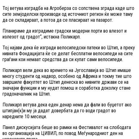
Тој ветува изградба на Агроберза со сопствена зграда каде што
сите земјоделски производи од источниот регион ќе може таму
да се складираат, а потоа да се пласираат на пазарот.
Планираме да изградиме градски модерни порти во влезот и
излезот од градот“, истакна Поликарп.
Тој најави дека ќе изгради велосипедски патеки во Штип, а преку
нивната Фондацијата ќе се делат бесплатни велосипеди на сите
граѓани кои немаат средства да си купат сами велосипеди.
Поликарп вели дека во времето на Југославија во Штип имаше
многу студенти од надвор, особено од Африка и токму тие што
завршиле факултет во Штип денеска во нивните држави се на
значајни функции и му нудат помош и соработка доколку стане
градоначалник на Штип.
Поликарп ветува дека еден денар нема да фали во буџетот ако
штипјан(к)и му ја дадат довербата да го води градот во
наредните 10 месеци.
Панел дискусијата беше во рамки на Фестивалот на слободата
во организација на ЦИВИЛ, по повод Меѓународниот ден на