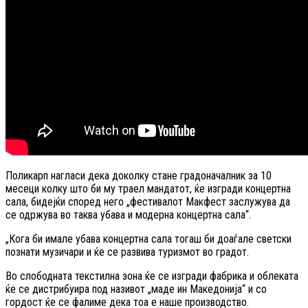
Поликарп нагласи дека доколку стане градоначалник за 10
месеци колку што би му траел мандатот, ќе изгради концертна
сала, бидејќи според него „фестивалот Макфест заслужува да
се одржува во таква убава и модерна концертна сала“.
„Кога би имале убава концертна сала тогаш би доаѓале светски
познати музичари и ќе се развива туризмот во градот.
Во слободната текстилна зона ќе се изгради фабрика и облеката
ќе се дистрибуира под називот „маде ин Македонија“ и со
гордост ќе се фалиме дека тоа е наше производство.