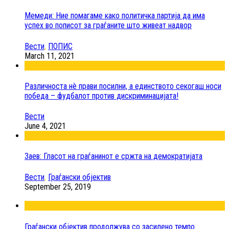
Мемеди: Ние помагаме како политичка партија да има
успех во пописот за граѓаните што живеат надвор
Вести
,
ПОПИС
March 11, 2021
Различноста нè прави посилни, а единството секогаш носи
победа – фудбалот против дискриминацијата!
Вести
June 4, 2021
Заев: Гласот на граѓанинот е сржта на демократијата
Вести
,
Граѓански објектив
September 25, 2019
Граѓански објектив продолжува со засилено темпо