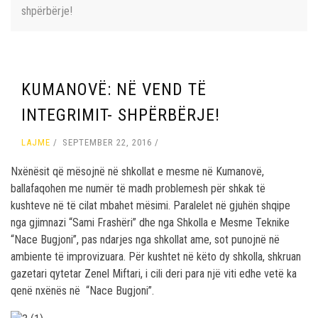
shpërbërje!
KUMANOVË: NË VEND TË
INTEGRIMIT- SHPËRBËRJE!
LAJME
SEPTEMBER 22, 2016
Nxënësit që mësojnë në shkollat e mesme në Kumanovë,
ballafaqohen me numër të madh problemesh për shkak të
kushteve në të cilat mbahet mësimi. Paralelet në gjuhën shqipe
nga gjimnazi “Sami Frashëri” dhe nga Shkolla e Mesme Teknike
“Nace Bugjoni”, pas ndarjes nga shkollat ame, sot punojnë në
ambiente të improvizuara. Për kushtet në këto dy shkolla, shkruan
gazetari qytetar Zenel Miftari, i cili deri para një viti edhe vetë ka
qenë nxënës në “Nace Bugjoni”.