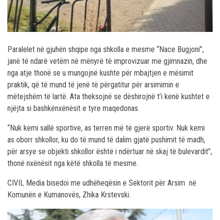
Paralelet në gjuhën shqipe nga shkolla e mesme “Nace Bugjoni”,
janë të ndarë vetëm në mënyrë të improvizuar me gjimnazin, dhe
nga atje thonë se u mungojnë kushte për mbajtjen e mësimit
praktik, që të mund të jenë të përgatitur për arsimimin e
mëtejshëm të lartë. Ata theksojnë se dëshirojnë t’i kenë kushtet e
njëjta si bashkënxënësit e tyre maqedonas.
“Nuk kemi sallë sportive, as terren më të gjerë sportiv. Nuk kemi
as oborr shkollor, ku do të mund të dalim gjatë pushimit të madh,
për arsye se objekti shkollor është i ndërtuar në skaj të bulevardit”,
thonë nxënësit nga këtë shkolla të mesme.
CIVIL Media bisedoi me udhëheqësin e Sektorit për Arsim në
Komunën e Kumanovës, Zhika Krstevski.