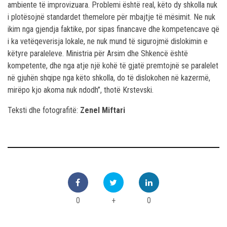
ambiente të improvizuara. Problemi është real, këto dy shkolla nuk
i plotësojnë standardet themelore për mbajtje të mësimit. Ne nuk
ikim nga gjendja faktike, por sipas financave dhe kompetencave që
i ka vetëqeverisja lokale, ne nuk mund të sigurojmë dislokimin e
këtyre paraleleve. Ministria për Arsim dhe Shkencë është
kompetente, dhe nga atje një kohë të gjatë premtojnë se paralelet
në gjuhën shqipe nga këto shkolla, do të dislokohen në kazermë,
mirëpo kjo akoma nuk ndodh”, thotë Krstevski.
Teksti dhe fotografitë:
Zenel Miftari
0
+
0