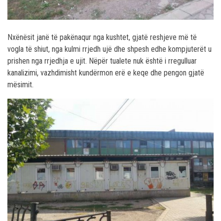
Nxënësit janë të pakënaqur nga kushtet, gjatë reshjeve më të
vogla të shiut, nga kulmi rrjedh ujë dhe shpesh edhe kompjuterët u
prishen nga rrjedhja e ujit. Nëpër tualete nuk është i rregulluar
kanalizimi, vazhdimisht kundërmon erë e keqe dhe pengon gjatë
mësimit.