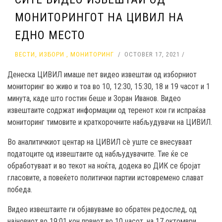
МОНИТОРИНГОТ НА ЦИВИЛ НА
ЕДНО МЕСТО
ВЕСТИ
,
ИЗБОРИ
,
МОНИТОРИНГ
OCTOBER 17, 2021
Денеска ЦИВИЛ имаше пет видео извештаи од изборниот
мониторинг во живо и тоа во 10, 12:30, 15:30, 18 и 19 часот и 1
минута, каде што гостин беше и Зоран Иванов. Видео
извештаите содржат информации од теренот кои ги испраќаа
мониторинг тимовите и краткорочните набљудувачи на ЦИВИЛ.
Во аналитичкиот центар на ЦИВИЛ сè уште се внесуваат
податоците од извештаите од набљудувачите. Тие ќе се
обработуваат и во текот на ноќта, додека во ДИК се бројат
гласовите, а повеќето политички партии истовремено слават
победа.
Видео извештаите ги објавуваме во обратен редослед, од
најновиот во 19:01 кон првиот во 10 часот, на 17 октомври.