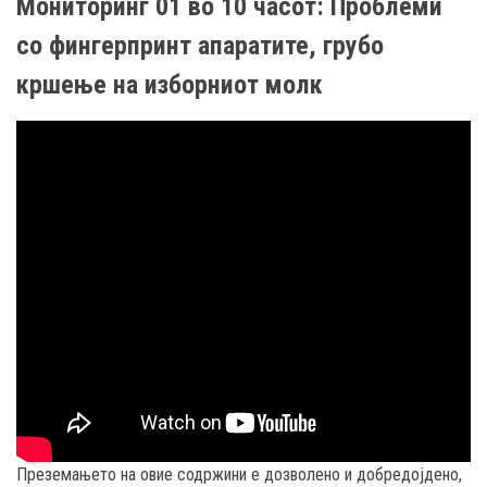
Мониторинг 01 во 10 часот: Проблеми
со фингерпринт апаратите, грубо
кршење на изборниот молк
Преземањето на овие содржини е дозволено и добредојдено,