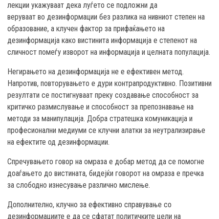
лекции укажуваат дека луѓето се подложни да
веруваат
во
дезинф
ормаци
и
без разлика на нивниот степен на
образование, а клучен фактор за прифаќањето на
дезинформација како вистинита информација е степенот на
сличност помеѓу изворот на информација и целната популација.
Негирањето на дезинформација не е ефективен метод.
Напротив, повторувањето е дури контрапродуктивно. Позитивни
резултати се постигнуваат преку создавање способност за
критичко размислување и способност за препознавање на
методи за манипулација. Добра стратешка комуникација и
професионални медиуми се клучни алатки за неутрализирање
на ефектите од дезинформации.
Спречувањето говор на омраза е добар метод да се помогне
доаѓањето до вистината, бидејќи говорот на омраза е пречка
за слободно изнесување различно мислење.
Дополнително, клучно за ефективно справување со
дезинформациите е да се сфатат политичките цели на