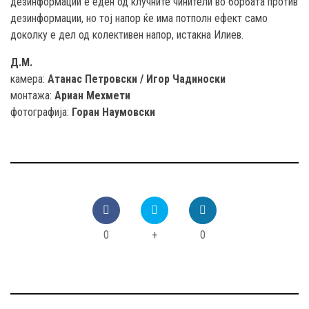
дезинформации е еден од клучните чинители во борбата против
дезинформации, но тој напор ќе има потполн ефект само
доколку е дел од колективен напор, истакна Илиев.
Д.М.
камера:
Атанас Петровски / Игор Чадиноски
монтажа:
Ариан Мехмети
фотографија:
Горан Наумовски
0
+
0