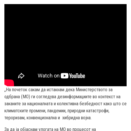
„Н
а
почеток
сакам да истакнам дека
Министерството за
одбрана (МО)
ги согледува дезинформациите во контекст на
заканите за националната и колективна безбедност како што се
климатските промени, пандемии, природни катастрофи,
тероризам
,
конвенционална
и
хибридна војна.
За да
ја
објаснам улогата на МО во
процесот на