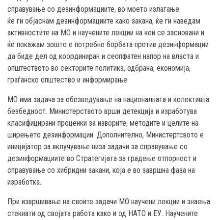
справување
со
дезинфо
р
мациите, во моето излагање
ќе
ги
објаснам дезинформациите како закана, ќе
ги наведам
активностите на МО
и научените лекции на кои се засновани
и
ќе покажам зошто е потребно борбата против дезинформации
да биде дел од координиран и сеопфатен напор на власта и
општеството во секторите политика, одбрана, економиј
а,
граѓанско општество
и информирање.
МО има задача за обезведување на националната и колективна
безбедност.
Министерството врши детекција и изработува
класифицирани проценки за изворите, методите и целите на
ширењето дезинформации.
Дополнително, Министертсвото е
иницијатор за вклучување низа задачи за справување со
дезинформациите во Стратегијата за градење отпорност и
справување со хибридни закани, која е во завршна фаза на
изработка.
П
ри извршивање на своите задачи МО научени лекции и знаења
стекнати од својата работа како и од НАТО и ЕУ.
Научените