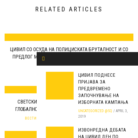
RELATED ARTICLES
ЦИВИЛ СО ОСУДА НА ПОЛИЦИСКАТА БРУТАЛНОСТ И СО
ПРЕДЛОГ МЕРКИ ЗА НАДМИНУВАЊЕ НА НАСИЛНИТЕ
ИНЦИДЕНТИ
ВЕСТИ
SEPTEMBER 27, 2020
ЦИВИЛ ПОДНЕСЕ
ПРИЈАВА ЗА
ПРЕДВРЕМЕНО
ЗАПОЧНУВАЊЕ НА
СВЕТСКИОТ ДЕН НА СЛОБОДА НА МЕДИУМИТЕ Е
ИЗБОРНАТА КАМПАЊА
ГЛОБАЛНО ОДБЕЛЕЖУВАЊЕ, А НЕ ЈАВЕН ПРАЗНИК
UNCATEGORIZED @SQ
APRIL 3,
2019
ВЕСТИ
,
ГРАЃАНСКО НОВИНАРСТВО
MAY 3, 2020
ИЗВОНРЕДНА ДЕБАТА
НА ЦИВИЛ ДЕН ПО