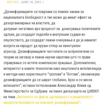
ВЕСТИ
JUNE 16, 2021
„Дезинформациите
се поврзани со повеќе закани за
националната безбедност и тие
може да имаат ефект на
дезорганизирање на властите
,
да
делуваат
негативно
врз
процесот на
донесување
политичките
одлуки, да создадат поделби и внатрешни судири во
општеството, да создадат лажни очекувања и да ја намалат
волјата на народот да пружи отпор на евентуален
агресор.
Дезинформациите честопати се испреплетени со
теории на заговор и лажни научни наративи што го прави
справување со истите комплексно прашање.
Дополнително,
интернетот и новите технологии како вештачката интелигенција
и методи како користењето “тролови“ и “ботови“, овозможува
дезинформации
те
да се шират глобално, брзо и со висок
интензитет“, истакна потполковник Александар Илиев од
Министерството за Одбрана на панел дискусијата на ЦИВИЛ
на тема
„Автопатот со факти, одговорност и решителност
наспроти беспаќето на опасните дезинформации“
.