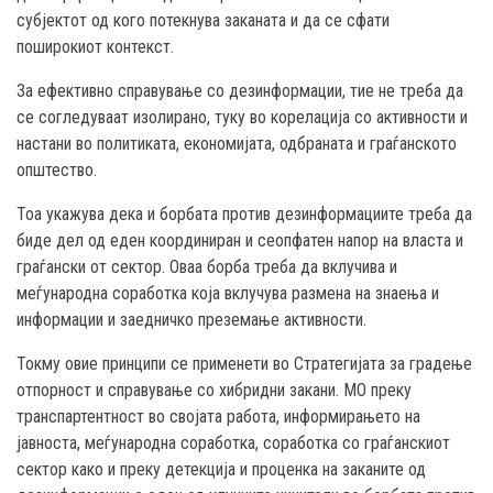
субјектот од кого потекнува заканата и да се сфати
поширокиот контекст.
За ефективно справување со дезинформации, тие не треба да
се согледуваат изолирано, туку во корелација со активности и
настани во политиката, економијата, одбраната и граѓанското
општество.
Тоа укажува дека и борбата против дезинформациите треба да
биде дел од еден координиран и сеопфатен напор на власта и
граѓански от сектор. Оваа борба треба да вклучива и
меѓународна соработка која вклучува размена на знаења и
информации и заедничко преземање активности.
Токму овие принципи се применети во Стратегијата за градење
отпорност и справување со хибридни закани. МО преку
транспартентност во својата работа, информирањето на
јавноста, меѓународна соработка, соработка со граѓанскиот
сектор како и преку детекција и проценка на заканите од