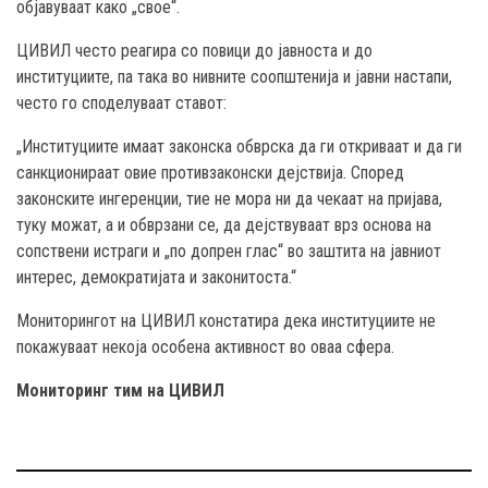
објавуваат како „свое“.
ЦИВИЛ често реагира со повици до јавноста и до
институциите, па така во нивните соопштенија и јавни настапи,
често го споделуваат ставот:
„Институциите имаат законска обврска да ги откриваат и да ги
санкционираат овие противзаконски дејствија. Според
законските ингеренции, тие не мора ни да чекаат на пријава,
туку можат, а и обврзани се, да дејствуваат врз основа на
сопствени истраги и „по допрен глас“ во заштита на јавниот
интерес, демократијата и законитоста.“
Мониторингот на ЦИВИЛ констатира дека институциите не
покажуваат некоја особена активност во оваа сфера.
Мониторинг тим на ЦИВИЛ