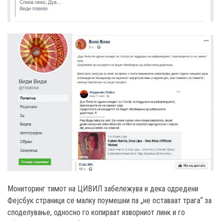
Мониторинг тимот на ЦИВИЛ забележува и дека одредени
Фејсбук страници се малку поумешни па „не оставаат трага“ за
споделување, односно го копираат изворниот линк и го