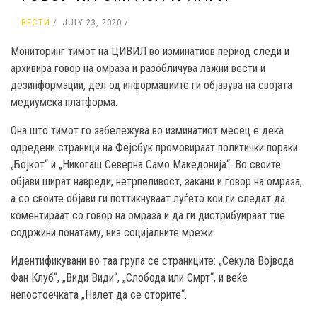
ВЕСТИ
JULY 23, 2020
Мониторинг тимот на ЦИВИЛ во изминатиов период следи и
архивира говор на омраза и разобличува лажни вести и
дезинформации, дел од информациите ги објавува на својата
медиумска платформа.
Она што тимот го забележува во изминатиот месец е дека
одредени страници на Фејсбук промовираат политички пораки:
„Бојкот“ и „Никогаш Северна Само Македонија“. Во своите
објави шират навреди, нетрпеливост, закани и говор на омраза,
а со своите објави ги поттикнуваат луѓето кои ги следат да
коментираат со говор на омраза и да ги дистрибуираат тие
содржини понатаму, низ социјалните мрежи.
Идентификувани во таа група се страниците: „Секула Војвода
Фан Клуб“, „Види Види“, „Слобода или Смрт“, и веќе
непостоечката „Налет да се сторите“.