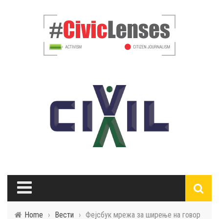
Home
›
Вести
›
Фејсбук мрежа за ширење на говор