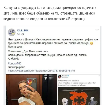
Колку за илустрација ќе го наведеме примерот со пејачката
Дуа Липа, прво беше објавено на ФБ страницата Цицки.мк и
веднаш потоа се сподели на останатите ФБ страници.