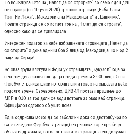
По исчезнувањето на „Налет да се строрите“ во само еден ден
се појавија (на 10 јули 2020) три нови страници „Баба Лажи
Трап Не Лажи“, „Македонија на Македонците“ и „Цицки.мк“.
Новите страници се со истиот тон на „Налет да се строите“,
односно како да се триплирала.
Интересен податок за веќе избришената страницата „Налет да
се сторите“ е дека админи беа 2 лица од Македонија, но и од 2
лица од Сирија!
Во оваа група влегува и Фејсбук страницата „Кукузел“ која за
неколку дена започнале да ја следат речиси 3.000 лица. Оваа
Фејсбук страница шири ноторни лаги и говор на омразата веќе
подолго време. Своевремено, ЦИВИЛ постави прашање до
МВР и ОЈО за тоа дали се води истрага за оваа веб страница.
Официјален одговор сѐ уште нема.
Една содржина може да се забележи дека се дистрибуира во
сите наведени Фејсбук страници,без разлика кој е прв ќе ја
објави содржината, потоа останатите страници ја споделуваат.