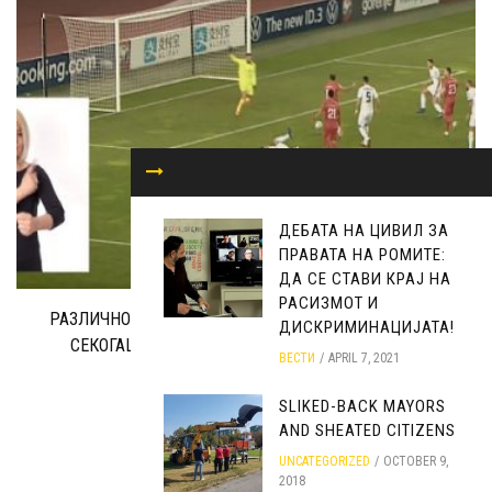
ДЕБАТА НА ЦИВИЛ ЗА
ПРАВАТА НА РОМИТЕ:
ДА СЕ СТАВИ КРАЈ НА
РАСИЗМОТ И
РАЗЛИЧНОСТА НÈ ПРАВИ ПОСИЛНИ, А ЕДИНСТВОТО
ДИСКРИМИНАЦИЈАТА!
СЕКОГАШ НОСИ ПОБЕДА – ФУДБАЛОТ ПРОТИВ
ВЕСТИ
APRIL 7, 2021
ДИСКРИМИНАЦИЈАТА!
ВЕСТИ
JUNE 4, 2021
SLIKED-BACK MAYORS
AND SHEATED CITIZENS
UNCATEGORIZED
OCTOBER 9,
2018