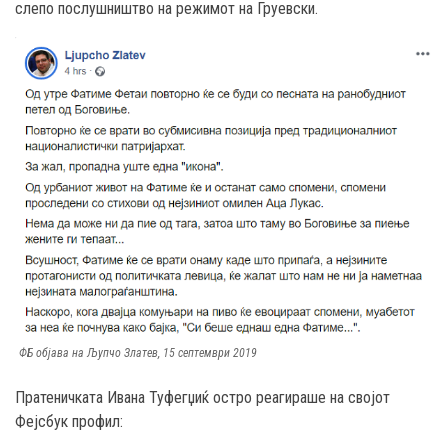
слепо послушништво на режимот на Груевски.
ФБ објава на Љупчо Златев, 15 септември 2019
Пратеничката Ивана Туфегџиќ остро реагираше на својот
Фејсбук профил: