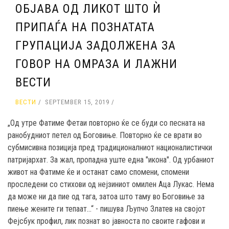
ОБЈАВА ОД ЛИКОТ ШТО Ѝ
ПРИПАЃА НА ПОЗНАТАТА
ГРУПАЦИЈА ЗАДОЛЖЕНА ЗА
ГОВОР НА ОМРАЗА И ЛАЖНИ
ВЕСТИ
ВЕСТИ
SEPTEMBER 15, 2019
„Од утре Фатиме Фетаи повторно ќе се буди со песната на
ранобудниот петел од Боговиње. Повторно ќе се врати во
субмисивна позиција пред традиционалниот националистички
патријархат. За жал, пропадна уште една "икона". Од урбаниот
живот на Фатиме ќе и останат само спомени, спомени
проследени со стихови од нејзиниот омилен Аца Лукас. Нема
да може ни да пие од тага, затоа што таму во Боговиње за
пиење жените ги тепаат...“ - пишува Љупчо Златев на својот
Фејсбук профил, лик познат во јавноста по своите гафови и