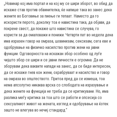
„Новинар кој има портал и на кој му се шири зборот, во обид да
искаже став против обвинителка, ќе напише така во занес дека
жените во Боговиње за пиење ги тепаат. Наместо да го
искористи перото, доколку тоа е навистина така, да објави, да
покрене свест, да покаже што навистина се случува, го
користи за да омаловажи и понижи. Четврти пат во недела дена
има изразен говор на омраза, шовинизам, сексизам, сега еве и
одобрување на физичко насилство против жени на јавни
функции. Одговорноста на искажан збор особено од луѓе
чијшто збор се шири и се јавни личности е огромна. Да не
зборувам дека ваквите напади на занес, да се биде интересен,
да се искаже гнев кон жени, охрабруваат и насилство и говор
на омраза во општеството. Притоа пред да се измеша, тоа
нема апсолутно никаква врска со слободата на изразување и
дека жените на функција не треба да се критикувани. Но, има
разлика меѓу критика за тоа што се работи и опсесија со
сексуалниот живот на жената, изглед и одобрување на ќотек
зашто не влегува во нечиј стандард.“