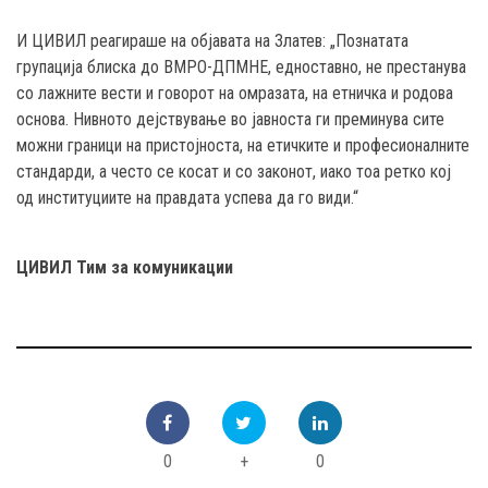
И ЦИВИЛ реагираше на објавата на Златев: „Познатата
групација блиска до ВМРО-ДПМНЕ, едноставно, не престанува
со лажните вести и говорот на омразата, на етничка и родова
основа. Нивното дејствување во јавноста ги преминува сите
можни граници на пристојноста, на етичките и професионалните
стандарди, а често се косат и со законот, иако тоа ретко кој
од институциите на правдата успева да го види.“
ЦИВИЛ Тим за комуникации
0
+
0