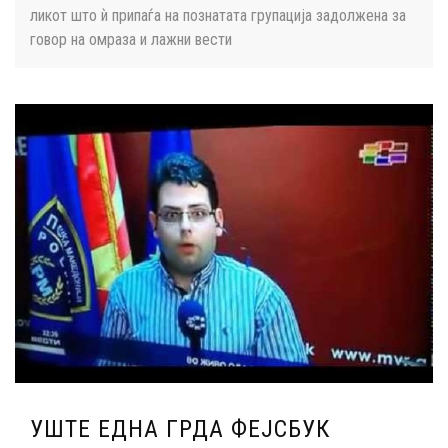
ликот што ѝ припаѓа на познатата групација задолжена за
говор на омраза и лажни вести
УШТЕ ЕДНА ГРДА ФЕЈСБУК