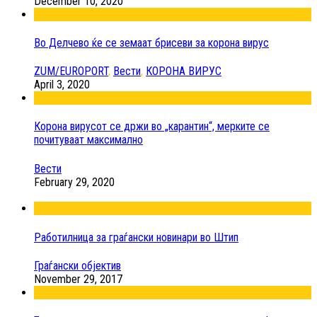
December 10, 2020
Во Делчево ќе се земаат брисеви за корона вирус
ZUM/EUROPORT
,
Вести
,
КОРОНА ВИРУС
April 3, 2020
Корона вирусот се држи во „карантин“, мерките се
почитуваат максимално
Вести
February 29, 2020
Работилница за граѓански новинари во Штип
Граѓански објектив
November 29, 2017