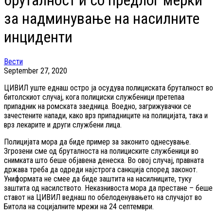
бруталност и со предлог мерки
за надминување на насилните
инциденти
Вести
September 27, 2020
ЦИВИЛ уште еднаш остро ја осудува полициската бруталност во
битолскиот случај, кога полициски службеници претепаа
припадник на ромската заедница. Воедно, загрижувачки се
зачестените напади, како врз припадниците на полицијата, така и
врз лекарите и други службени лица.
Полицијата мора да биде пример за законито однесување.
Згрозени сме од бруталноста на полициските службеници во
снимката што беше објавена денеска. Во овој случај, правната
држава треба да одреди најстрога санкција според законот.
Униформата не смее да биде заштита на насилниците, туку
заштита од насилството. Неказнивоста мора да престане – беше
ставот на ЦИВИЛ веднаш по обелоденувањето на случајот во
Битола на социјалните мрежи на 24 септември.