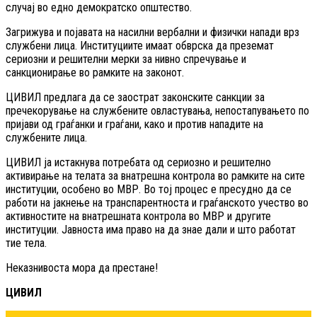
случај во едно демократско општество.
Загрижува и појавата на насилни вербални и физички напади врз
службени лица. Институциите имаат обврска да преземат
сериозни и решителни мерки за нивно спречување и
санкционирање во рамките на законот.
ЦИВИЛ предлага да се заострат законските санкции за
пречекорување на службените овластувања, непостапувањето по
пријави од граѓанки и граѓани, како и против нападите на
службените лица.
ЦИВИЛ ја истакнува потребата од сериозно и решително
активирање на телата за внатрешна контрола во рамките на сите
институции, особено во МВР. Во тој процес е пресудно да се
работи на јакнење на транспарентноста и граѓанското учество во
активностите на внатрешната контрола во МВР и другите
институции. Јавноста има право на да знае дали и што работат
тие тела.
Неказнивоста мора да престане!
ЦИВИЛ