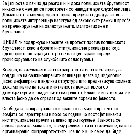
За јавноста е важно да разграничи дека полициската бруталност
никако не смее да се поистовети со нападите врз службени лица.
Домашното и меѓународното право прецизно одредуваат кога
полициската интервенција излегува од законските рамки и преоѓа
во пречекорување на овластувањата, малтретирање и
бруталност.
ЦИВИЛ ги поддржува изразите на протест против полициската
бруталност, како и брзата институционална реакција во која
одговорните полицајци остро се санкционирани поради
пречекорувањето на службените овластувања.
Воедно, повикувањето на контрапротести со кои се изразува
поддршка на санкционираните полицајци доаѓа од недоволно
јасно дефинирани и видливи структури што предизвикува сомнеж
дека мотивите на таквите активности немаат врска со
демократијата и владеењето на правото. Важно е институциите и
власта јасно да се оградат од ваквите пораки во јавноста.
Слободата на изразувањето и правото на мирен протест во
земјата се гарантирани и веќе со години не постојат никакви
институционални пречки за нивно практикување. Јавноста се
сеќава дека во минатото, токму режимот ги поттикнуваше, па и ги
организираше контрапротестите. Тоа не е и не смее да биде