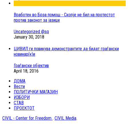
Вработен во Брза помош - Скопје не бил на протестот
против законот за јазици
Uncategorized @sq
January 30, 2018
ЦИВИЛ ги повикува демонстрантите да бидат граѓански
новинар(к)и
Граѓански објектив
April 18, 2016
ДОМА
Вести
ПОЛИТИЧКИ МАГАЗИН
ИЗБОРИ
СТАВ
ПРОЕКТОТ
CIVIL - Center for Freedom
.
CIVIL Media
.