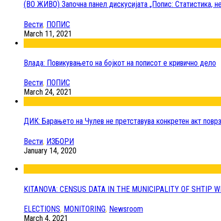
(ВО ЖИВО) Започна панел дискусијата „Попис: Статистика, не
Вести
,
ПОПИС
March 11, 2021
Влада: Повикувањето на бојкот на пописот е кривично дело
Вести
,
ПОПИС
March 24, 2021
ДИК: Барањето на Чулев не претставува конкретен акт поврз
Вести
,
ИЗБОРИ
January 14, 2020
KITANOVA: CENSUS DATA IN THE MUNICIPALITY OF SHTIP WI
ELECTIONS
,
MONITORING
,
Newsroom
March 4, 2021