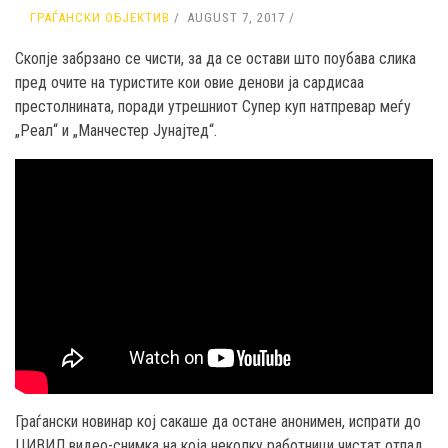
ГРАЃАНСКИ ОБЈЕКТИВ
AUGUST 7, 2017
Скопје забрзано се чисти, за да се остави што поубава слика
пред очите на туристите кои овие денови ја сардисаа
престолнината, поради утрешниот Супер куп натпревар меѓу
„Реал“ и „Манчестер Јунајтед“.
Граѓански новинар кој сакаше да остане анонимен, испрати до
ЦИВИЛ видео-снимка на која неколку работници чистат отпад,