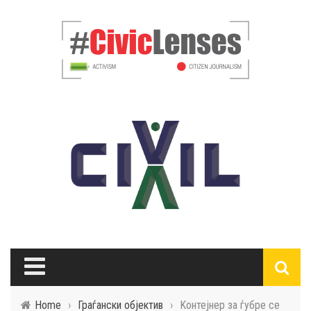
Home
›
Граѓански објектив
›
Kонтејнер за ѓубре се