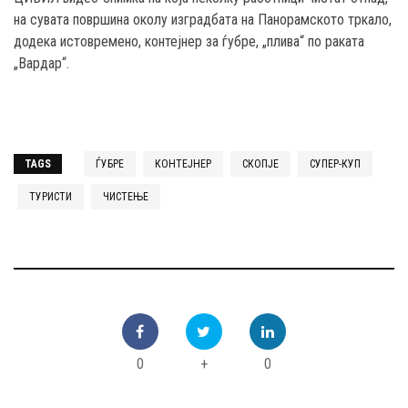
на сувата површина околу изградбата на Панорамското тркало,
додека истовремено, контејнер за ѓубре, „плива“ по раката
„Вардар“.
TAGS
ЃУБРЕ
КОНТЕЈНЕР
СКОПЈЕ
СУПЕР-КУП
ТУРИСТИ
ЧИСТЕЊЕ
0
+
0