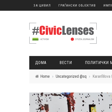
ЗА ЦИВИЛ
ГРАЃАНСКИ ОБЈЕКТИВ
ИМП
ДОМА
ВЕСТИ
ПОЛИТИЧКИ 
Home
›
Uncategorized @sq
›
Karanfillova
ГРАЃАНСКО НОВИНАРСТВО