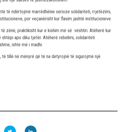
të të ndërtojmë marrëdhënie serioze solidariteti, rrjetëzimi,
itucioneve, por veçanërisht kur flasim jashtë institucioneve.
ë zënë, praktikisht kur e kishim më së vështiri. Atëherë kur
shtëpi apo diku tjetër. Atëherë rebelimi, solidariteti
yshme, ishte më i madhi.
, të tillë në mënyrë që të na detyrojnë të sigurojmë një