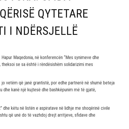
QËRISË QYTETARE
I I NDËRSJELLË
 e Hapur Maqedonia, në konferencën “Mes synimeve dhe
Lit, theksoi se sa është i rëndësishëm solidarizimi mes
, jo vetëm që janë grantistë, por edhe partnerë në shumë beteja
ku dhe kanë një kujtesë dhe bashkëpunim më të gjatë,
dhe këtu në listën e aspiratave në lidhje me shoqërinë civile
kështu që unë do të vazhdoj drejt arritjeve, sfidave dhe