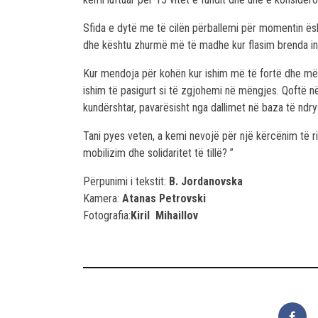
Sfida e dytë me të cilën përballemi për momentin ësh
dhe kështu zhurmë më të madhe kur flasim brenda inst
Kur mendoja për kohën kur ishim më të fortë dhe më t
ishim të pasigurt si të zgjohemi në mëngjes. Qoftë në 
kundërshtar, pavarësisht nga dallimet në baza të ndr
Tani pyes veten, a kemi nevojë për një kërcënim të ri
mobilizim dhe solidaritet të tillë? ”
Përpunimi i tekstit:
B. Jordanovska
Kamera:
Atanas Petrovski
Fotografia:
Kiril Mihaillov