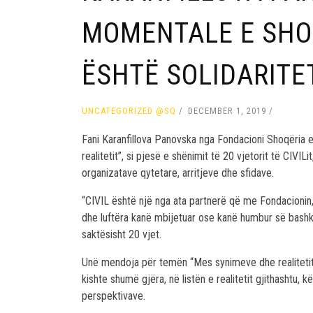
MOMENTALE E SHO
ËSHTË SOLIDARITET
UNCATEGORIZED @SQ
DECEMBER 1, 2019
Fani Karanfillova Panovska nga Fondacioni Shoqëria
realitetit”, si pjesë e shënimit të 20 vjetorit të CIVI
organizatave qytetare, arritjeve dhe sfidave.
“CIVIL është një nga ata partnerë që me Fondacionin
dhe luftëra kanë mbijetuar ose kanë humbur së bash
saktësisht 20 vjet.
Unë mendoja për temën “Mes synimeve dhe realitetit” 
kishte shumë gjëra, në listën e realitetit gjithashtu, 
perspektivave.