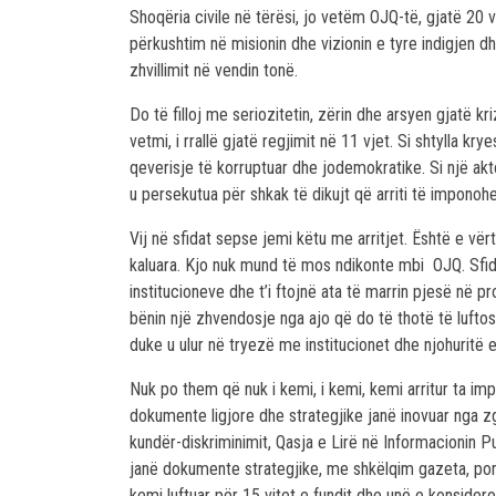
Shoqëria civile në tërësi, jo vetëm OJQ-të, gjatë 20 v
përkushtim në misionin dhe vizionin e tyre indigjen d
zhvillimit në vendin tonë.
Do të filloj me seriozitetin, zërin dhe arsyen gjatë kri
vetmi, i rrallë gjatë regjimit në 11 vjet. Si shtylla k
qeverisje të korruptuar dhe jodemokratike. Si një akto
u persekutua për shkak të dikujt që arriti të imponohej
Vij në sfidat sepse jemi këtu me arritjet. Është e vë
kaluara. Kjo nuk mund të mos ndikonte mbi OJQ. Sfid
institucioneve dhe t’i ftojnë ata të marrin pjesë në p
bënin një zhvendosje nga ajo që do të thotë të lufto
duke u ulur në tryezë me institucionet dhe njohuritë 
Nuk po them që nuk i kemi, i kemi, kemi arritur ta im
dokumente ligjore dhe strategjike janë inovuar nga zg
kundër-diskriminimit, Qasja e Lirë në Informacionin 
janë dokumente strategjike, me shkëlqim gazeta, por 
kemi luftuar për 15 vitet e fundit dhe unë e konsider