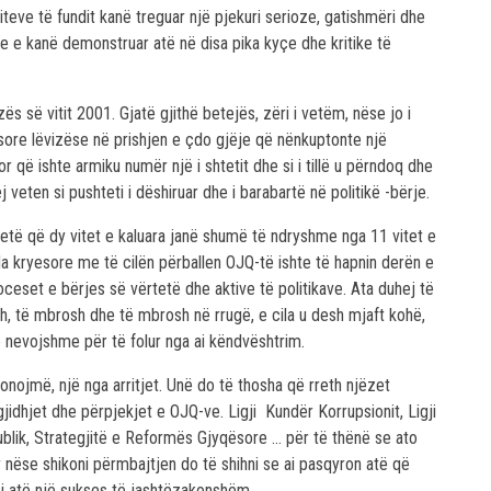
iteve të fundit kanë treguar një pjekuri serioze, gatishmëri dhe
he e kanë demonstruar atë në disa pika kyçe dhe kritike të
zës së vitit 2001. Gjatë gjithë betejës, zëri i vetëm, nëse jo i
ryesore lëvizëse në prishjen e çdo gjëje që nënkuptonte një
r që ishte armiku numër një i shtetit dhe si i tillë u përndoq dhe
 veten si pushteti i dëshiruar dhe i barabartë në politikë -bërje.
rtetë që dy vitet e kaluara janë shumë të ndryshme nga 11 vitet e
a kryesore me të cilën përballen OJQ-të ishte të hapnin derën e
roceset e bërjes së vërtetë dhe aktive të politikave. Ata duhej të
sh, të mbrosh dhe të mbrosh në rrugë, e cila u desh mjaft kohë,
e nevojshme për të folur nga ai këndvështrim.
ponojmë, një nga arritjet. Unë do të thosha që rreth njëzet
jidhjet dhe përpjekjet e OJQ-ve. Ligji Kundër Korrupsionit, Ligji
Publik, Strategjitë e Reformës Gjyqësore … për të thënë se ato
nëse shikoni përmbajtjen do të shihni se ai pasqyron atë që
oj atë një sukses të jashtëzakonshëm.