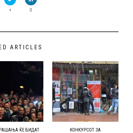
+
0
ED ARTICLES
РАШАЊА ЌЕ БИДАТ
КОНКУРСОТ ЗА