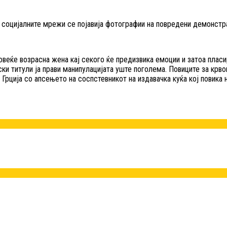
а социјалните мрежи се појавија фотографии на повредени демонстра
овеќе возрасна жена кај секого ќе предизвика емоции и затоа плас
и титули ја прави манипулацијата уште поголема. Повиците за крво
Грција со апсењето на соспстевникот на издавачка куќа кој повика н