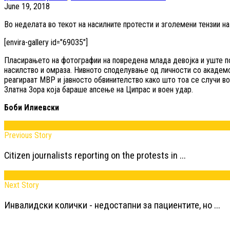
June 19, 2018
Во неделата во текот на насилните протести и зголемени тензии н
[envira-gallery id="69035"]
Пласирањето на фотографии на повредена млада девојка и уште п
насилство и омраза. Нивното споделување од личности со академск
реагираат МВР и јавносто обвинителство како што тоа се случи во 
Златна Зора која бараше апсење на Ципрас и воен удар.
Боби Илиевски
Previous Story
Citizen journalists reporting on the protests in ...
Next Story
Инвалидски колички - недостапни за пациентите, но ...