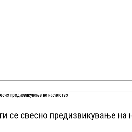
весно предизвикување на насилство
сти се свесно предизвикување на 