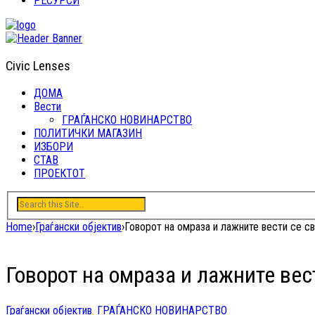
РЕСУРСИ
Civic Lenses
ДОМА
Вести
ГРАЃАНСКО НОВИНАРСТВО
ПОЛИТИЧКИ МАГАЗИН
ИЗБОРИ
СТАВ
ПРОЕКТОТ
Home
›
Граѓански објектив
›
Говорот на омраза и лажните вести се с
Говорот на омраза и лажните ве
Граѓански објектив
,
ГРАЃАНСКО НОВИНАРСТВО