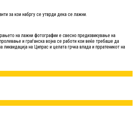
нти за кои набргу се утврди дека се лажни.
ирањето на лажни фотографии е свесно предизвикување на
пролевање и граѓанска војна се работи кои веќе требаше да
а ликвидација на Ципрас и целата грчка влада и прратеникот на