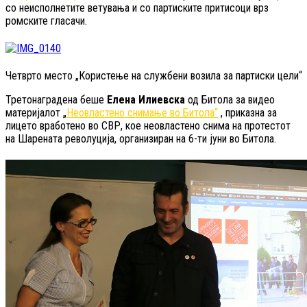
со неисполнетите ветувања и со партиските притисоци врз
ромските гласачи.
Четврто место „Користење на службени возила за партиски цели“
Третонаградена беше
Елена Илиевска
од Битола за видео
материјалот „
Неовластено снимање во Битола“
, приказна за
лицето вработено во СВР, кое неовластено снима на протестот
на Шарената револуција, организиран на 6-ти јуни во Битола.