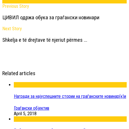
Previous Story
ЦИВИЛ одржа обука за граѓански новинари
Next Story
Shkelja e të drejtave të njeriut përmes ...
Related articles
Награди за најуспешните стории на граѓанските новинар(к)и
Граѓански објектив
April 5, 2018