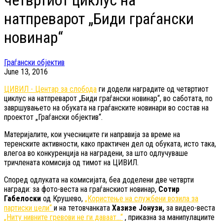
четвртиот циклус на
натпреварот „Биди граѓански
новинар“
Граѓански објектив
June 13, 2016
ЦИВИЛ - Центар за слобода
ги додели наградите од четвртиот
циклус на натпреварот „Биди граѓански новинар“, во саботата, по
завршувањето на обуката на граѓанските новинари во состав на
проектот „Граѓански објектив“.
Материјалите, кои учесниците ги направија за време на
теренските активности, како практичен дел од обуката, исто така,
влегоа во конкуренција на наградени, за што одлучуваше
тричлената комисија од тимот на ЦИВИЛ.
Според одлуката на комисијата, беа доделени две четврти
награди: за фото-веста на граѓанскиот новинар,
Сотир
Габелоски
од Крушево,
„Користење на службени возила за
партиски цели“
и на тетовчанката
Хазизе Јонузи,
за видео-веста
„Ниту нивните гревови не ги даваат...“
, приказна за манипулациите