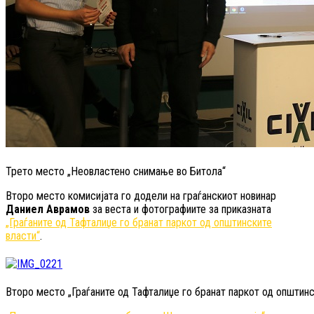
Трето место „Неовластено снимање во Битола“
Второ место комисијата го додели на граѓанскиот новинар
Даниел Аврамов
за веста и фотографиите за приказната
„Граѓаните од Тафталиџе го бранат паркот од општинските
власти“
.
Второ место „Граѓаните од Тафталиџе го бранат паркот од општинс