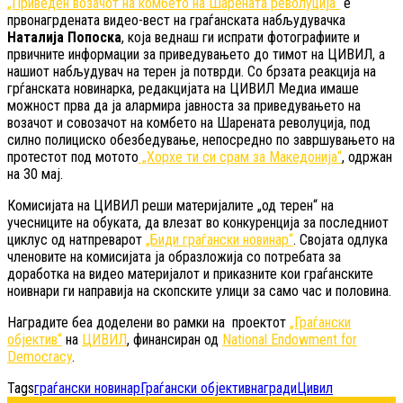
„Приведен возачот на комбето на Шарената револуција“
е
првонагрдената видео-вест на граѓанската набљудувачка
Наталија Попоска
, која веднаш ги испрати фотографиите и
првичните информации за приведувањето до тимот на ЦИВИЛ, а
нашиот набљудувач на терен ја потврди. Со брзата реакција на
грѓанската новинарка, редакцијата на ЦИВИЛ Медиа имаше
можност прва да ја алармира јавноста за приведувањето на
возачот и совозачот на комбето на Шарената револуција, под
силно полициско обезбедување, непосредно по завршувањето на
протестот под мотото
„Хорхе ти си срам за Македонија“
, одржан
на 30 мај.
Комисијата на ЦИВИЛ реши материјалите „од терен“ на
учесниците на обуката, да влезат во конкуренција за последниот
циклус од натпреварот
„Биди граѓански новинар“
. Својата одлука
членовите на комисијата ја образложија со потребата за
доработка на видео материјалот и приказните кои граѓанските
ноивнари ги направија на скопските улици за само час и половина.
Наградите беа доделени во рамки на проектот
„Граѓански
објектив“
на
ЦИВИЛ
, финансиран од
National Endowment for
Democracy
.
Tags
граѓански новинар
Граѓански објектив
награди
Цивил