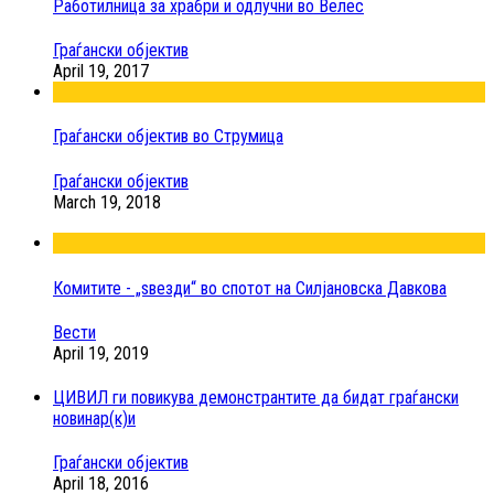
Работилница за храбри и одлучни во Велес
Граѓански објектив
April 19, 2017
Граѓански објектив во Струмица
Граѓански објектив
March 19, 2018
Комитите - „ѕвезди“ во спотот на Силјановска Давкова
Вести
April 19, 2019
ЦИВИЛ ги повикува демонстрантите да бидат граѓански
новинар(к)и
Граѓански објектив
April 18, 2016