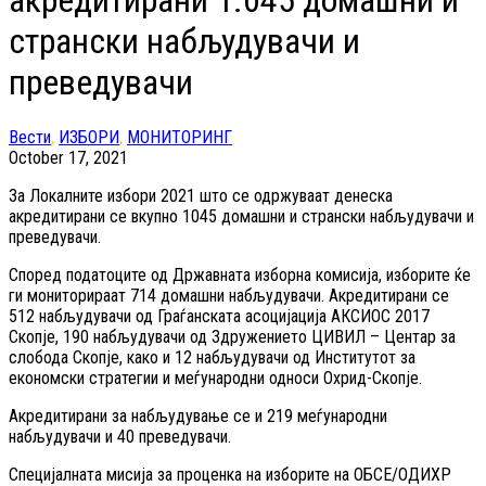
акредитирани 1.045 домашни и
странски набљудувачи и
преведувачи
Вести
,
ИЗБОРИ
,
МОНИТОРИНГ
October 17, 2021
За Локалните избори 2021 што се одржуваат денеска
акредитирани се вкупно 1045 домашни и странски набљудувачи и
преведувачи.
Според податоците од Државната изборна комисија, изборите ќе
ги мониторираат 714 домашни набљудувачи. Акредитирани се
512 набљудувачи од Граѓанската асоцијација АКСИОС 2017
Скопје, 190 набљудувачи од Здружението ЦИВИЛ – Центар за
слобода Скопје, како и 12 набљудувачи од Институтот за
економски стратегии и меѓународни односи Охрид-Скопје.
Акредитирани за набљудување се и 219 меѓународни
набљудувачи и 40 преведувачи.
Специјалната мисија за проценка на изборите на ОБСЕ/ОДИХР