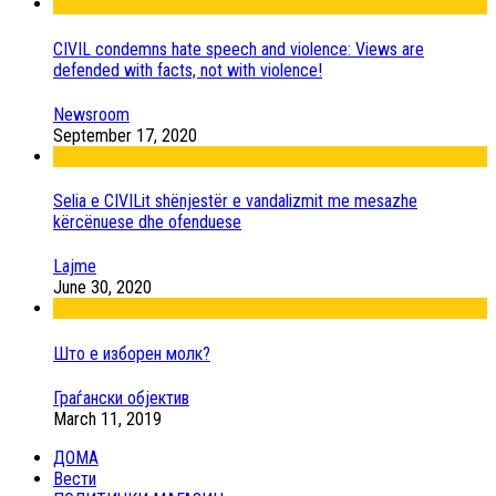
CIVIL condemns hate speech and violence: Views are
defended with facts, not with violence!
Newsroom
September 17, 2020
Selia e CIVILit shënjestër e vandalizmit me mesazhe
kërcënuese dhe ofenduese
Lajme
June 30, 2020
Што е изборен молк?
Граѓански објектив
March 11, 2019
ДОМА
Вести