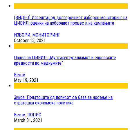
(ВИДЕО) Извештај од долгорочниот изборен мониторинг на
ЦИВИЛ, оценки на изборниот процес и на кампањата
ИЗБОРИ
,
МОНИТОРИНГ
October 15, 2021
Панел на ЦИВИЛ: „Мултикултурализмот и европските
вредности во медиумите“
Вести
May 19, 2021
Зиков: Податоците од пописот се база за носење на
стратешка економска политика
Вести
,
ПОПИС
March 31, 2021