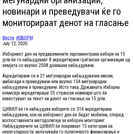
меѓунардни организации,
новинари и преведувачи ќе го
мониторираат денот на гласање
Вести
,
ИЗБОРИ
July 12, 2020
Изборниот ден на предвремените парламентрани избори на 15
јули ќе го набљудуваат 8 акредитирани граѓански организации од
земјата со вкупно 2508 домашни набљудувачи.
Акредитирани се и 21 меѓународни набљудувачки мисии,
амбасади и преведувачи или вкупно 154 меѓународни
набљудувачи и преведувачи. Исто така, Државната Изборна
комисија акредитираше 55 странски новинари што ќе
известуваат за текот на денот на гласање на 15 јули.
ЦИВИЛ ќе ги набљудува изборите со 314 акредитирани
набљудувачи, кои на изборниот ден ќе бидат мобилни, според
воспоставената методолигија за изборен монторинг.
Набљудувачите на ЦИВИЛ ќе покриваат 15 категории на
нерегуларности, вклучувајќи го политичкото финансирање и