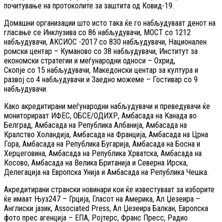
почитување на протоколите за заштита од Ковид-19.
Домашни организации што исто така ќе го набљудуваат денот на
гласање се Инклузива со 86 набљудувачи, МОСТ со 1212
набљудувачи, АКСИОС -2017 со 830 набљудувачи, Национален
ромски центар – Куманово со 38 набљудувачи, Институт за
економски стратегии и меѓународни односи – Охрид,
Скопје со 15 набљудувачи, Македонски центар за култура и
развој со 4 набљудувачи и Заедно можеме – Гостивар со 9
набљудувачи.
Како акредитирани меѓународни набљудувачи и преведувачи ќе
мониторираат ИФЕС, ОБСЕ/ОДИХР, Амбасада на Канада во
Белград, Амбасада на Република Албанија, Амбасада на
Кралство Холандија, Амбасада на Франција, Амбасада на Црна
Гора, Амбасада на Република Бугарија, Амбасада на Босна и
Херцеговина, Амбасада на Република Хрватска, Амбасада на
Косово, Амбасада на Велика Британија и Северна Ирска,
Делегација на Европска Унија и Амбасада на Република Чешка.
Акредитирани странски новинари кои ќе известуваат за изборите
ќе имаат Њуз247 – Грција, Гласот на Америка, Ал Џезеира –
Англиски јазик, Associated Press, Ал Џезеира Балкан, Европска
фото прес агенција – ЕПА, Ројтерс, Франс Пресс, Радио