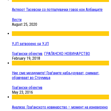
Актерот Тасевски со потпалувачки говор кон Албанците
Вести
August 25, 2020
УЈП затворено од УЈП
Граѓански објектив
,
ГРАЃАНСКО НОВИНАРСТВО
February 19, 2018
Ние сме медиумите! Граѓаните набљудуваат, снимаат,
објавуваат во Струмица
Граѓански објектив
May 23, 2016
Анализа: Граѓанското новинарство – момент на изневерено