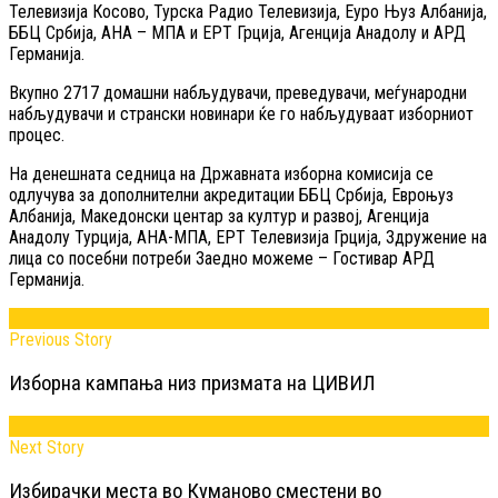
Телевизија Косово, Турска Радио Телевизија, Еуро Њуз Албанија,
ББЦ Србија, АНА – МПА и ЕРТ Грција, Агенција Анадолу и АРД
Германија.
Вкупно 2717 домашни набљудувачи, преведувачи, меѓународни
набљудувачи и странски новинари ќе го набљудуваат изборниот
процес.
На денешната седница на Државната изборна комисија се
одлучува за дополнителни акредитации ББЦ Србија, Евроњуз
Албанија, Македонски центар за култур и развој, Агенција
Анадолу Турција, АНА-МПА, ЕРТ Телевизија Грција, Здружение на
лица со посебни потреби Заедно можеме – Гостивар АРД
Германија.
Previous Story
Изборна кампања низ призмата на ЦИВИЛ
Next Story
Избирачки места во Куманово сместени во