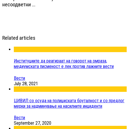
несоодветни ...
Related articles
Институциите да реагираат на говорот на омраза,
медиумската писменост е лек против лажните вести
Вести
July 28, 2021
ЦИВИЛ со осуда на полициската бруталност и со предлог
мерки за надминување на насилните инциденти
Вести
September 27, 2020