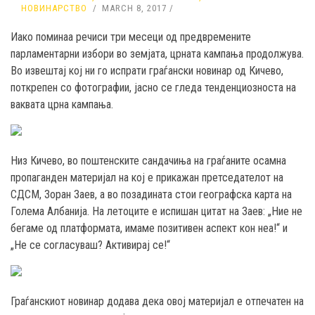
НОВИНАРСТВО
MARCH 8, 2017
Иако поминаа речиси три месеци од предвремените
парламентарни избори во земјата, црната кампања продолжува.
Во извештај кој ни го испрати граѓански новинар од Кичево,
поткрепен со фотографии, јасно се гледа тенденциозноста на
ваквата црна кампања.
Низ Кичево, во поштенските сандачиња на граѓаните осамна
пропаганден материјал на кој е прикажан претседателот на
СДСМ, Зоран Заев, а во позадината стои географска карта на
Голема Албанија. На летоците е испишан цитат на Заев: „Ние не
бегаме од платформата, имаме позитивен аспект кон неа!“ и
„Не се согласуваш? Активирај се!“
Граѓанскиот новинар додава дека овој материјал е отпечатен на