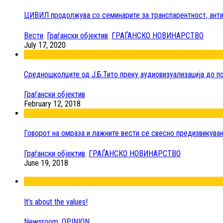
ЦИВИЛ продолжува со семинарите за транспарентност, анти
Вести
,
Граѓански објектив
,
ГРАЃАНСКО НОВИНАРСТВО
July 17, 2020
Средношколците од Ј.Б.Тито преку аудиовизуализација до 
Граѓански објектив
February 12, 2018
Говорот на омраза и лажните вести се свесно предизвикува
Граѓански објектив
,
ГРАЃАНСКО НОВИНАРСТВО
June 19, 2018
It’s about the values!
Newsroom
,
OPINION