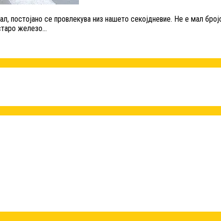
л, постојано се провлекува низ нашето секојдневие. Не е мал бројот
 старо железо…
.