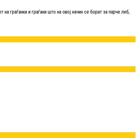
 на граѓанки и граѓани што на овој начин се борат за парче леб,