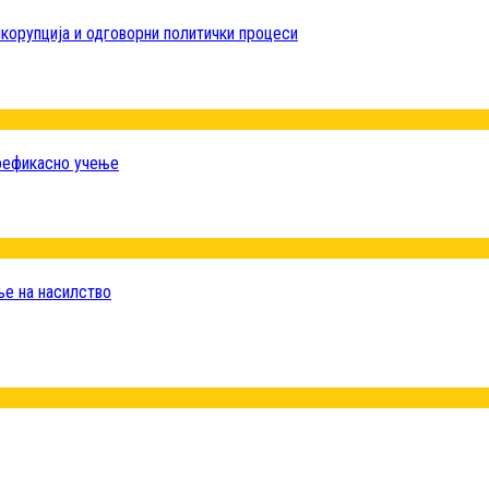
корупција и одговорни политички процеси
поефикасно учење
ње на насилство