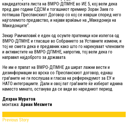
кандидатската листа на ВМРО-ДПМНЕ во ИЕ 5, кој вели дека
пред две години СДСМ и тогашниот премиер Зоран Заев го
потпишаа Преспанскиот Договор со кој се изврши според него
најголемото предавство, и најави враќање на „Македонија на
Македонците“.
Зекир Рамчиловиќ е еден од осумте пратеници кои излегоа од
ВМРО-ДПМНЕ и гласаше во Собранието за Уставните измени, и
тој не смета дека е предавник како што го нарекуваат членовите
и активистите на ВМРО-ДПМНЕ, напротив, тој вели дека го
направил најдоброто за државата.
Не им е првпат на ВМРО-ДПМНЕ да шират лажни вести и
дезинформации во врска со Преспанскиот договор, еднаш
граѓаните не ги послушаа и гласаа на референдумот за ЕУ и
НАТО интеграциите. Дали и овој пат граѓаните ќе изберат иднина
наместо минато, останува да се види во наредниот период.
Дехран Муратов
монтажа:
Ариан Мехмети
Previous Story