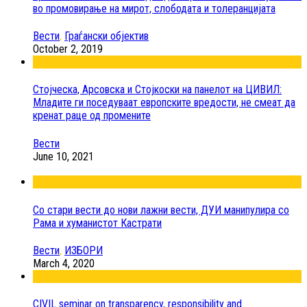
во промовирање на мирот, слободата и толеранцијата
Вести
,
Граѓански објектив
October 2, 2019
Стојческа, Арсовска и Стојкоски на панелот на ЦИВИЛ:
Младите ги поседуваат европските вредости, не смеат да
кренат раце од промените
Вести
June 10, 2021
Со стари вести до нови лажни вести, ДУИ манипулира со
Рама и хуманистот Кастрати
Вести
,
ИЗБОРИ
March 4, 2020
CIVIL seminar on transparency, responsibility and