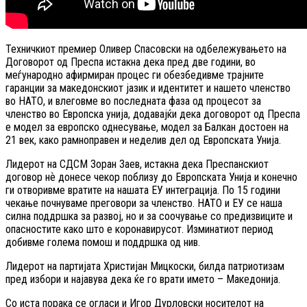
Техничкиот премиер Оливер Спасовски на одбележувањето на
Договорот од Преспа истакна дека пред две години, во
меѓународно афирмиран процес ги обезбедивме трајните
гаранции за македонскиот јазик и идентитет и нашето членство
во НАТО, и влеговме во последната фаза од процесот за
членство во Европска унија, додавајќи дека договорот од Преспа
е модел за европско однесување, модел за Балкан достоен на
21 век, како рамноправен и неделив дел од Европската Унија.
Лидерот на СДСМ Зоран Заев, истакна дека Преспанскиот
договор нѐ донесе чекор поблизу до Европската Унија и конечно
ги отворивме вратите на нашата ЕУ интеграција. По 15 години
чекање почнуваме преговори за членство. НАТО и ЕУ се наша
силна поддршка за развој, но и за соочување со предизвиците и
опасностите како што е коронавирусот. Изминатиот период
добивме голема помош и поддршка од нив.
Лидерот на партијата Христијан Мицкоски, билда патриотизам
пред избори и најавува дека ќе го врати името – Македонија.
Со иста порака се огласи и Игор Дурловски носителот на