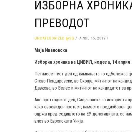
ИЗБОРНА ХРОНИКА
ПРЕВОДОТ
UNCATEGORIZED @SQ
APRIL 15, 2019
Маја Ивановска
Изборна хроника на ЦИВИЛ, недела, 14 април 
Петнаесеттиот ден од кампањата го одбележаа це
Стево Пендаровски, во Скопје, митингот на канд
Давкова, во Велес и митингот на кандидатот за п
Ако претходниот ден, Силјановска го искористи 
како своевиден протест, наместо предизборен це
одржа пред седиштето на ЕУ делегацијата, со нам
влез во Европската Унија.