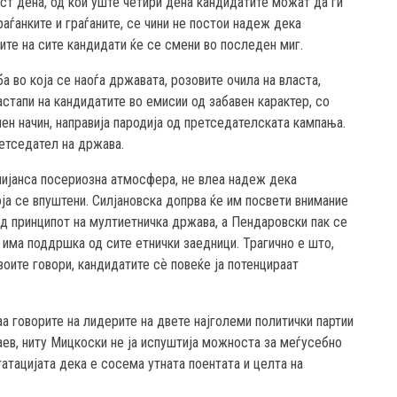
ст дена, од кои уште четири дена кандидатите можат да ги
аѓанките и граѓаните, се чини не постои надеж дека
ите на сите кандидати ќе се смени во последен миг.
а во која се наоѓа државата, розовите очила на власта,
астапи на кандидатите во емисии од забавен карактер, со
ен начин, направија пародија од претседателската кампања.
ретседател на држава.
нијанса посериозна атмосфера, не влеа надеж дека
ја се впуштени. Силјановска допрва ќе им посвети внимание
од принципот на мултиетничка држава, а Пендаровски пак се
 има поддршка од сите етнички заедници. Трагично е што,
оите говори, кандидатите сѐ повеќе ја потенцираат
а говорите на лидерите на двете најголеми политички партии
аев, ниту Мицкоски не ја испуштија можноста за меѓусебно
татацијата дека е сосема утната поентата и целта на