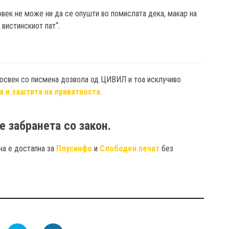
век не може ни да се опушти во помислата дека, макар на
 вистинскиот пат“.
 освен со писмена дозвола од ЦИВИЛ и тоа исклучиво
а и заштита на приватноста
.
е забранета со закон.
на е достапна за
Плусинфо
и
Слободен печат
без