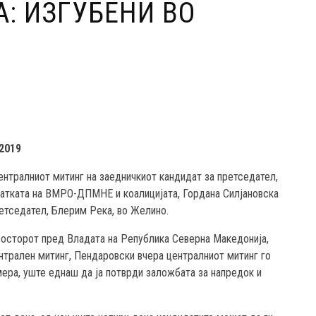
: ИЗГУБЕНИ ВО
2019
нтралниот митинг на заедничкиот кандидат за претседател,
идатката на ВМРО-ДПМНЕ и коалицијата, Гордана Силјановска
ретседател, Блерим Река, во Желино.
просторот пред Владата на Република Северна Македонија,
нтрален митинг, Пендаровски вчера централниот митинг го
ера, уште еднаш да ја потврди заложбата за напредок и