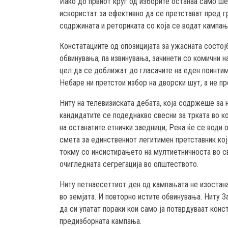
Иако до првиот круг од изборите останаа само ше
искористат за ефективно да се претстават пред гр
содржината и реториката со која се водат кампањ
Констатациите од опозицијата за ужасната состојб
обвинувања, па извинувања, зачинети со комични н
цел да се доближат до гласачите на еден поинтим
Небаре ни претстои избор на дворски шут, а не п
Ниту на телевизиската дебата, која содржеше за 
кандидатите се подеднакво свесни за трката во ко
на останатите етнички заедници, Река ќе се води 
смета за единствениот легитимен претставник кој
токму со инсистирањето на мултиетничноста во св
очигледната сегрегација во општеството.
Ниту петнаесеттиот ден од кампањата не изостана
во земјата. И повторно истите обвинувања. Ниту З
да си упатат пораки кои само ја потврдуваат конс
предизборната кампања.