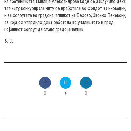
на пратеничката Емилија Александрова каде се заклучило дека
таа ниту конкурирала ниту се вработила во Фондот за иновации,
и за сопругата на градоначалникот на Берово, Звонко Пекевски,
за која се утврдило дека работела во училиштето и пред
нејзиниот сопруг да стане градоначалник.
Б. Ј.
0
+
0