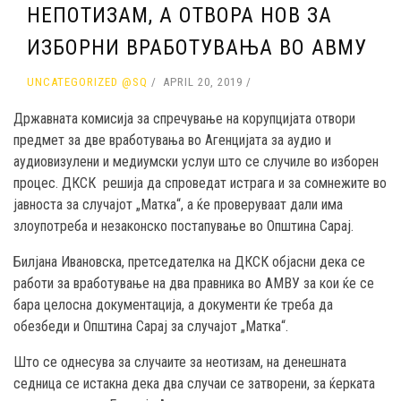
НЕПОТИЗАМ, А ОТВОРА НОВ ЗА
ИЗБОРНИ ВРАБОТУВАЊА ВО АВМУ
UNCATEGORIZED @SQ
APRIL 20, 2019
Државната комисија за спречување на корупцијата отвори
предмет за две вработувања во Агенцијата за аудио и
аудиовизулени и медиумски услуи што се случиле во изборен
процес.
ДКСК решија да спроведат истрага и за сомнежите во
јавноста за случајот „Матка“, а ќе проверуваат дали има
злоупотреба и незаконско постапување во Општина Сарај.
Билјана Ивановска, претседателка на ДКСК објасни дека се
работи за вработување на два правника во АМВУ за кои ќе се
бара целосна документација, а документи ќе треба да
обезбеди и Општина Сарај за случајот „Матка“.
Што се однесува за случаите за неотизам, на денешната
седница се истакна дека два случаи се затворени, за ќерката