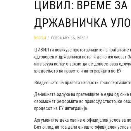
ЦИВИЛ: ВРЕМЕ ЗА
ДРЖАВНИЧКА УЛО
ВЕСТИ
FEBRUARY 16, 2020
ЦИВИЛ ги повикува претставниците на граѓанките 
одговорен и државнички потег и да го изгласаат З
нагласува колку е важно да се донесе оваа одлук
владеењето на правото и интеграцијата во ЕУ.
Владеењето на правото наспроти теснопартиските 
Денешната одлука на пратениците е една од оние ш
овозможат реформите во правосудството, ќе овоз
процесот на ЕУ интеграција.
Аргументите дека ова не е официјален услов за по
Без оглед на тоа дали е нешто официјален услов и