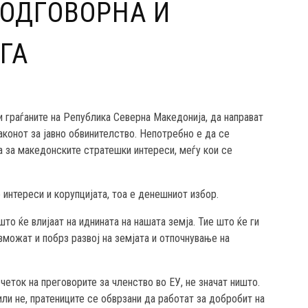
 ОДГОВОРНА И
ГА
и граѓаните на Република Северна Македонија, да направат
аконот за јавно обвинителство. Непотребно е да се
а за македонските стратешки интереси, меѓу кои се
интереси и корупцијата, тоа е денешниот избор.
то ќе влијаат на иднината на нашата земја. Тие што ќе ги
можат и побрз развој на земјата и отпочнување на
четок на преговорите за членство во ЕУ, не значат ништо.
ли не, пратениците се обврзани да работат за добробит на