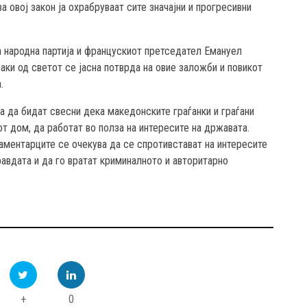
а овој закон ја охрабруваат сите значајни и прогресивни
а народна партија и францускиот претседател Емануел
аки од светот се јасна потврда на овие заложби и повикот
.
а да бидат свесни дека македонските граѓанки и граѓани
т дом, да работат во полза на интересите на државата.
аментарците се очекува да се спротивстават на интересите
равдата и да го вратат криминалното и авторитарно
+
0