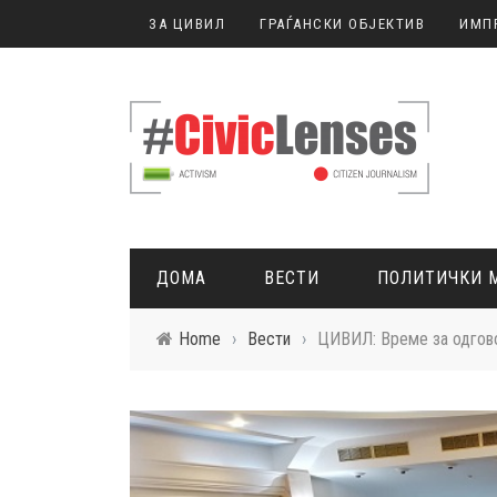
ЗА ЦИВИЛ
ГРАЃАНСКИ ОБЈЕКТИВ
ИМП
Top Menu
ЗА ЦИВИЛ
ГРАЃАНСКИ ОБЈЕКТИВ
ИМПРЕСУМ
ДОМА
ВЕСТИ
ПОЛИТИЧКИ 
ПРИЈАВИ
РЕСУРСИ
Home
›
Вести
›
ЦИВИЛ: Време за одгово
ГРАЃАНСКО НОВИНАРСТВО
Main Menu
ДОМА
ВЕСТИ