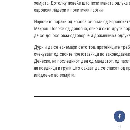
земјата. Дотолку повеќе што позитивната одлука з
европски лидери и политички партии.
Најновите пораки од Европа се оние од Европскат
Макрон. Повеќе од доволно, овие и сите други пор
да се донесе оваа одговорна и државничка одлука
Дури и да се занемари сето тоа, пратениците треб
очекуваат од своите претставници во законодавнио
Денеска, на последниот ден од мандатот, од парл
на поединци и групи што сакаат да се спасат од п
владеење во земјата.
0