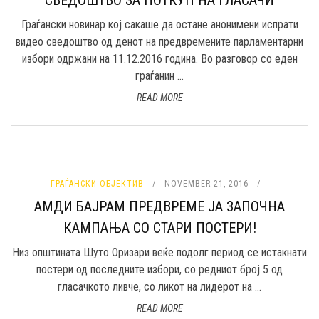
СВЕДОШТВО ЗА ПОТКУП НА ГЛАСАЧИ
Граѓански новинар кој сакаше да остане анонимени испрати
видео сведоштво од денот на предвремените парламентарни
избори одржани на 11.12.2016 година. Во разговор со еден
граѓанин ...
READ MORE
ГРАЃАНСКИ ОБЈЕКТИВ
NOVEMBER 21, 2016
АМДИ БАЈРАМ ПРЕДВРЕМЕ ЈА ЗАПОЧНА
КАМПАЊА СО СТАРИ ПОСТЕРИ!
Низ општината Шуто Оризари веќе подолг период се истакнати
постери од последните избори, со редниот број 5 од
гласачкото ливче, со ликот на лидерот на ...
READ MORE