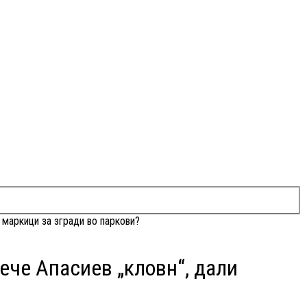
 маркици за згради во паркови?
рече Апасиев „кловн“, дали