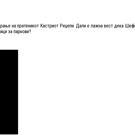
рање на пратеникот Кастриот Реџепи. Дали е лажна вест дека Шефи
ици за паркови?