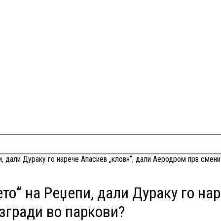
и, дали Дураку го нарече Апасиев „кловн“, дали Аеродром прв смени
то“ на Реџепи, дали Дураку го на
згради во паркови?