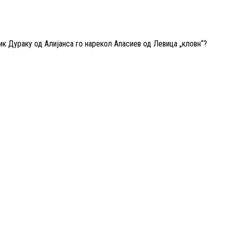
к Дураку од Алијанса го нарекол Апасиев од Левица „кловн“?