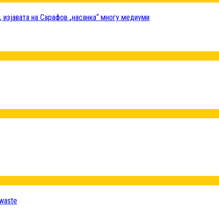
и, изјавата на Сарафов „насанка“ многу медиуми
 waste