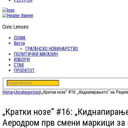
РЕСУРСИ
Civic Lenses
ДОМА
Вести
ГРАЃАНСКО НОВИНАРСТВО
ПОЛИТИЧКИ МАГАЗИН
ИЗБОРИ
СТАВ
ПРОЕКТОТ
Home
›
Uncategorized
›
„Кратки нозе“ #16: „Киднапирањето“ на Реџеп
„Кратки нозе“ #16: „Киднапирање
Аеродром прв смени маркици за 