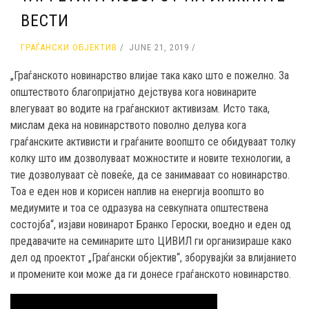
ВЕСТИ
ГРАЃАНСКИ ОБЈЕКТИВ
JUNE 21, 2019
„Граѓанското новинарство влијае така како што е пожелно. За
општеството благопријатно дејствува кога новинарите
влегуваат во водите на граѓанскиот активизам. Исто така,
мислам дека на новинарството поволно делува кога
граѓанските активисти и граѓаните воопшто се обидуваат толку
колку што им дозволуваат можностите и новите технологии, а
тие дозволуваат сè повеќе, да се занимаваат со новинарство.
Тоа е еден нов и корисен наплив на енергија воопшто во
медиумите и тоа се одразува на севкупната општествена
состојба“, изјави новинарот Бранко Героски, воедно и еден од
предавачите на семинарите што ЦИВИЛ ги организираше како
дел од проектот „Граѓански објектив“, зборувајќи за влијанието
и промените кои може да ги донесе граѓанското новинарство.