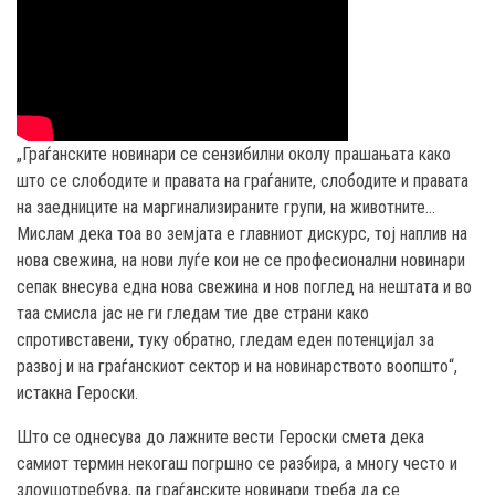
„Граѓанските новинари се сензибилни околу прашањата како
што се слободите и правата на граѓаните, слободите и правата
на заедниците на маргинализираните групи, на животните…
Мислам дека тоа во земјата е главниот дискурс, тој наплив на
нова свежина, на нови луѓе кои не се професионални новинари
сепак внесува една нова свежина и нов поглед на нештата и во
таа смисла јас не ги гледам тие две страни како
спротивставени, туку обратно, гледам еден потенцијал за
развој и на граѓанскиот сектор и на новинарството воопшто“,
истакна Героски.
Што се однесува до лажните вести Героски смета дека
самиот термин некогаш погршно се разбира, а многу често и
злоушотребува, па граѓанските новинари треба да се