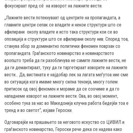
фокусираат пред сé на изворот на лажните вести.
„Лажните вести потекнуваат од центрите на пропагандата, а
главните центри сепак се владите и некои структури што се
афилирани околу владите и исто така структури кои се во
опозиција и структури што се афилирани околу нив. Според тоа,
станува збор за доминантно политички феномен поврзан со
пропагандата. Граѓанското новинарство и новинарството
воопшто треба да ги разобличува не самите лажните вести, не
да ги демантираат, туку да ги таргетираат изворите на лажните
вести… Да, вистината е најдобар лек за лагата меѓутоа ние сме
во ситуација кога имаме многу силна тензија, многу голем
притисок од овој феномен и мораме да се соочиме и да го
нападнеме изворот на лажните вести. Ова, во овој момент,
особено тука за нас во Македонија клучна работа бидејќи тоа е
тренд и во светот“, изјави Героски.
Одговарајќи на прашањето за неговото искуство со ЦИВИЛ и
граѓанското новинарство, Героски рече дека се надева како