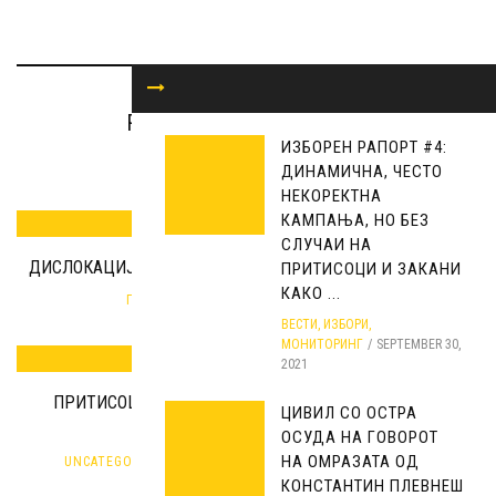
RELATED ARTICLES
ИЗБОРЕН РАПОРТ #4:
ДИНАМИЧНА, ЧЕСТО
НЕКОРЕКТНА
КАМПАЊА, НО БЕЗ
СЛУЧАИ НА
ДИСЛОКАЦИЈА НА СООБРАЌАЈНИОТ ХАОС НА БИТ-ПАЗАР
ПРИТИСОЦИ И ЗАКАНИ
КАКО ...
ГРАЃАНСКИ ОБЈЕКТИВ
MAY 31, 2018
ВЕСТИ
,
ИЗБОРИ
,
МОНИТОРИНГ
SEPTEMBER 30,
2021
ПРИТИСОЦИ ВРЗ ВРАБОТЕНИТЕ ВО РЕК ОСЛОМЕЈ -
ЦИВИЛ СО ОСТРА
КИЧЕВО
ОСУДА НА ГОВОРОТ
НА ОМРАЗАТА ОД
UNCATEGORIZED
,
ГРАЃАНСКИ ОБЈЕКТИВ
MARCH 8, 2017
КОНСТАНТИН ПЛЕВНЕШ