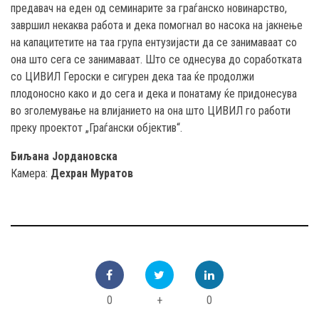
предавач на еден од семинарите за граѓанско новинарство,
завршил некаква работа и дека помогнал во насока на јакнење
на капацитетите на таа група ентузијасти да се занимаваат со
она што сега се занимаваат. Што се однесува до соработката
со ЦИВИЛ Героски е сигурен дека таа ќе продолжи
плодоносно како и до сега и дека и понатаму ќе придонесува
во зголемување на влијанието на она што ЦИВИЛ го работи
преку проектот „Граѓански објектив“.
Биљана Јордановска
Камера:
Дехран Муратов
0
+
0