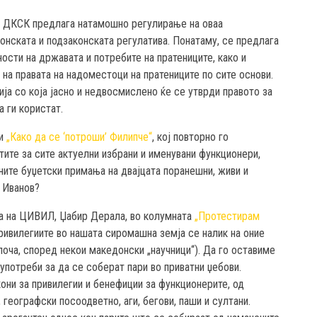
е ДКСК предлага натамошно регулирање на оваа
нската и подзаконската регулатива. Понатаму, се предлага
ости на државата и потребите на пратениците, како и
на правата на надоместоци на пратениците по сите основи.
ја со која јасно и недвосмислено ќе се утврди правото за
 ги користат.
ки
„Како да се ‘потроши’ Филипче“
, кој повторно го
ите за сите актуелни избрани и именувани функционери,
ните буџетски примања на двајцата поранешни, живи и
 Иванов?
ата на ЦИВИЛ, Џабир Дерала, во колумната
„Протестирам
ривилегиите во нашата сиромашна земја се налик на оние
лоча, според некои македонски „научници“). Да го оставиме
оупотреби за да се соберат пари во приватни џебови.
кони за привилегии и бенефиции за функционерите, од
 географски посоодветно, аги, бегови, паши и султани.