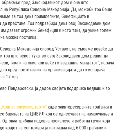
е обраќање пред Законодавниот дом е она што
ел на Република Северна Македонија. Да, можеби тоа беше
уваме за тоа дека привилегиите, бенефициите и
 да престане. Тоа подразбира дека овој Законодавен дом
 им даваат огромни бенефиции и исто така, да укине голем
итна можна постапка.
 Северна Македонија според Уставот, не смееме повеќе да
и тоа што некој, тука, во овој Законодавен дом решил да
ри, така и на оние кои веќе го завршиле мандатот“, порача
но пред претставник на организацијата да го испорача
на 17 мај.
ево Пендаровски, ја дадоа својата поддршка веднаш и во
 „Крај за расипништвото“
каде заинтересираните граѓанки и
 со барањата на ЦИВИЛ кои се однесуваат на намалување и
. Од оваа трибина подоцна произлезе и работна група која
 до крајот на септември ја потпишаа над 6.000 граѓанки и