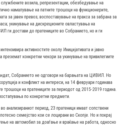
а службените возила, репрезентации, обезбедување на
тично намалување на патните трошоци на функционерите,
та за јавен превоз; воспоставување на пракса за забрана за
ласа; укинување на дискреционите овластувања на
Л ги достави до пратениците во Собранието, но и ги
 интензивира активностите околу Иницијативата и јавно
да преземат конкретни чекори за укинување на привилегиите
 мандат, Собранието не одговори на барањата на ЦИВИЛ. Но
корупција и конфликт на интереси, на 14 февруари годинава
те трошоци на пратениците за периодот од 2015-2019 година.
 постапувања по конкретни предмети.
 во анализираниот период, 23 пратеници имаат сопствени
 потесно семејство кои се лоцирани во Скопје. Но и покрај
тење на автомобил за доаѓање и враќање на работа, односно