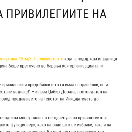
А ПРИВИЛЕГИИТЕ НА
ицијатива #КрајЗаРасипништвото
која ја поддржаа илјадници
одина беше преточено во барања кои организацијата ги
е привилегии и придобивки што ги имаат поранешни, но и
стане веднаш!“ – изјави Џабир Дерала, претседател на
овод предавањето на текстот на Иницијативата до
а одекна многу силно, а се однесува на привилегиите и
ните функционери, како на оние што се избрани, така и на
ија од парламентарците. Во овој дом се направени тие