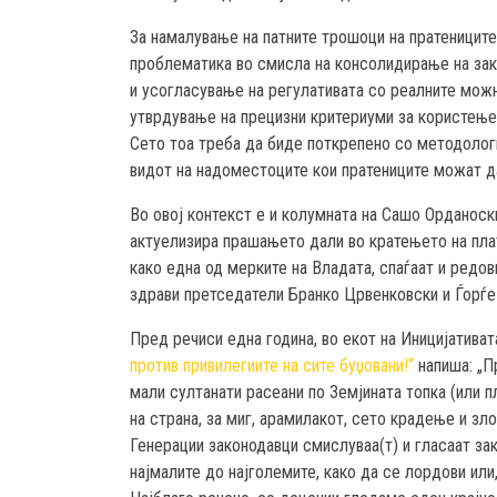
За намалување на патните трошоци на пратеницит
проблематика во смисла на консолидирање на зако
и усогласување на регулативата со реалните можн
утврдување на прецизни критериуми за користење 
Сето тоа треба да биде поткрепено со методологи
видот на надоместоците кои пратениците можат да
Во овој контекст е и колумната на Сашо Орданос
актуелизира прашањето дали во кратењето на плат
како една од мерките на Владата, спаѓаат и редов
здрави претседатели Бранко Црвенковски и Ѓорѓе
Пред речиси една година, во екот на Иницијатив
против привилегиите на сите буџовани!“
напиша: „П
мали султанати расеани по Земјината топка (или п
на страна, за миг, арамилакот, сето крадење и зл
Генерации законодавци смислуваа(т) и гласаат за
најмалите до најголемите, како да се лордови или,