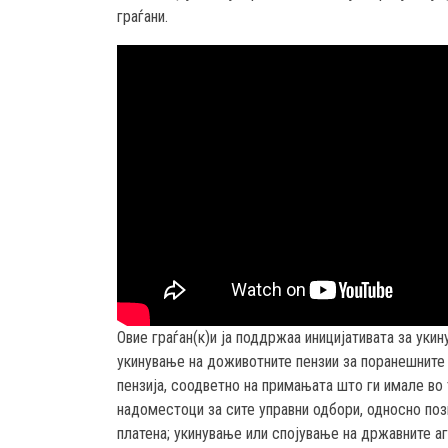
граѓани.
Овие граѓан(к)и ја поддржаа иницијативата за укин
укинување на доживотните пензии за поранешните 
пензија, соодветно на примањата што ги имале во 
надоместоци за сите управни одбори, односно пози
платена; укинување или спојување на државните аг