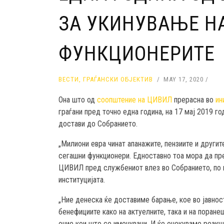
ЗА УКИНУВАЊЕ Н
ФУНКЦИОНЕРИТЕ
ВЕСТИ
,
ГРАЃАНСКИ ОБЈЕКТИВ
MAY 17, 2020
Она што од
соопштение на ЦИВИЛ
прерасна во
ин
граѓани пред точно една година, на 17 мај 2019 г
достави до Собранието.
„Милиони евра чинат апанажите, пензиите и другит
сегашни функционери. Едноставно тоа мора да пре
ЦИВИЛ пред службениот влез во Собранието, по п
институцијата.
„Ние денеска ќе доставиме барање, кое во јавност
бенефициите како на актуелните, така и на поранеш
оние кои што се именувани. И ќе очекуваме реакц