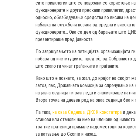
сите привилегии што се поврзани со користење н
функционерите и други прескапи привилегии; драс
односно, обезбедување средства во висина на цена
набавка на службени возила од средна и висока к
функционерите… Ова се дел од барањата што ЦИВИ
презентираше пред јавноста.
По завршувањето на петицијата, организацијата ги
побара од институциите, пред сѐ, од Собранието 
што скапо ги чинат граѓанките и граѓаните.
Како што е познато, за жал, до крајот на својот
затоа, пак, Државната комисија за спречување на 
на јавна седница ги разгледа и анализираше патни
Втора точка на дневен ред на оваа седница беа и
Па така,
на оваа Седница, ДКСК констатира
и дека
станови или станови на име на членови од нивното
тоа тие пратеници примале надоместоци за корис
за патување до Скопје и назад.