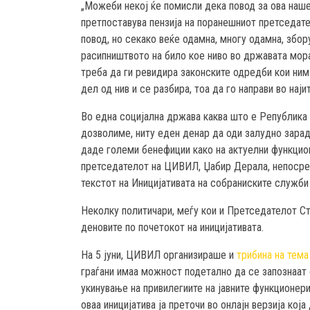
„Можеби некој ќе помисли дека повод за ова наш
претпоставува пензија на поранешниот претседат
повод, но секако веќе одамна, многу одамна, збор
расипништвото на било кое ниво во државата мора
треба да ги ревидира законските одредби кои ним
дел од нив и се разбира, тоа да го направи во нај
Во една социјална држава каква што е Република
дозволиме, ниту еден денар да оди залудно зарад
даде големи бенефиции како на актуелни функционе
претседателот на ЦИВИЛ, Џабир Дерала, непосред
текстот на Иницијативата на собраниските служби 
Неколку политичари, меѓу кои и Претседателот Ст
деновите по почетокот на иницијативата.
На 5 јуни, ЦИВИЛ организираше и
трибина на тема
граѓани имаа можност подетално да се запознаат
укинување на привилегиите на јавните функционери
оваа иницијатива ја преточи во онлајн верзија која