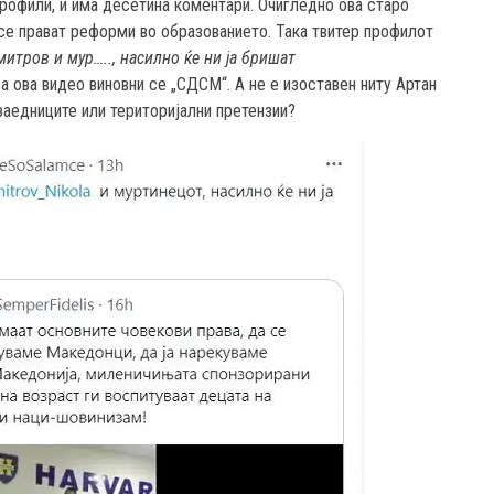
рофили, и има десетина коментари. Очигледно ова старо
 се прават реформи во образованието. Така твитер профилот
итров и мур….., насилно ќе ни ја бришат
 ова видео виновни се „СДСМ“. А не е изоставен ниту Артан
заедниците или територијални претензии?