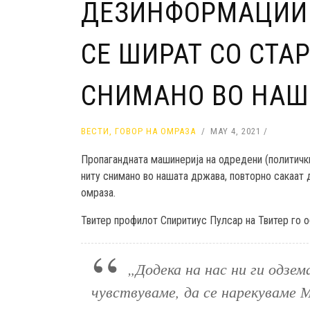
ДЕЗИНФОРМАЦИИ 
СЕ ШИРАТ СО СТАР
СНИМАНО ВО НАШ
ВЕСТИ
,
ГОВОР НА ОМРАЗА
MAY 4, 2021
Пропагандната машинерија на одредени (политички
ниту снимано во нашата држава, повторно сакаат 
омраза.
Твитер профилот Спиритиус Пулсар на Твитер го об
„Додека на нас ни ги одзем
чувствуваме, да се нарекуваме М