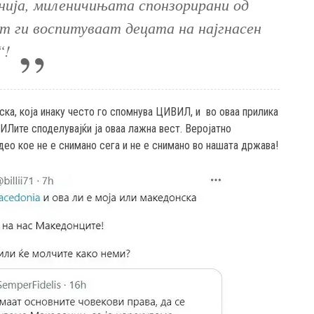
ија, миленичињата спонзорирани од
т ги воспитуваат децата на најгнасен
“!
ска, која инаку често го спомнува ЦИВИЛ, и во оваа прилика
Лите споделувајќи ја оваа лажна вест. Веројатно
део кое не е снимано сега и не е снимано во нашата држава!