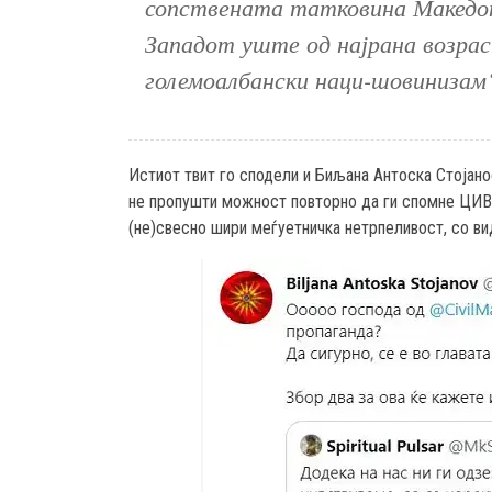
сопствената татковина Македон
Западот уште од најрана возрас
големоалбански наци-шовинизам
Истиот твит го сподели и Биљана Антоска Стојано
не пропушти можност повторно да ги спомне ЦИВИ
(не)свесно шири меѓуетничка нетрпеливост, со ви