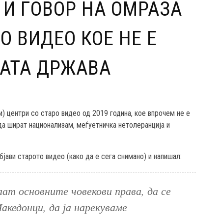
И ГОВОР НА ОМРАЗА
О ВИДЕО КОЕ НЕ Е
АТА ДРЖАВА
) центри со старо видео од 2019 година, кое впрочем не е
да шират национализам, меѓуетничка нетолеранција и
јави старото видео (како да е сега снимано) и напишал:
аат основните човекови права, да се
акедонци, да ја нарекуваме