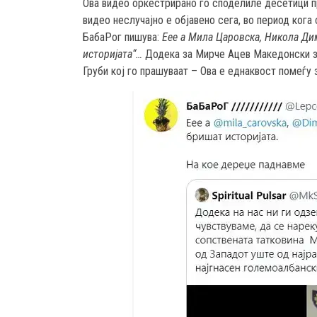
Ова видео оркестрирано го споделиле десетици п
видео неслучајно е објавено сега, во период кога
БабаРог пишува:
Еее а Мила Царовска, Никола Дим
историјата“…
Додека за Мирче Ацев Македонски за
Груби кој го прашуваат – Ова е еднаквост помеѓу 