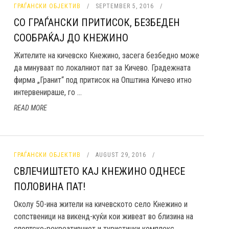
ГРАЃАНСКИ ОБЈЕКТИВ
SEPTEMBER 5, 2016
СО ГРАЃАНСКИ ПРИТИСОК, БЕЗБЕДЕН
СООБРАЌАЈ ДО КНЕЖИНО
Жителите на кичевско Кнежино, засега безбедно може
да минуваат по локалниот пат за Кичево. Градежната
фирма „Гранит“ под притисок на Општина Кичево итно
интервенираше, го ...
READ MORE
ГРАЃАНСКИ ОБЈЕКТИВ
AUGUST 29, 2016
СВЛЕЧИШТЕТО КАЈ КНЕЖИНО ОДНЕСЕ
ПОЛОВИНА ПАТ!
Околу 50-ина жители на кичевското село Кнежино и
сопственици на викенд-куќи кои живеат во близина на
спортско-рекреативниот и туристички комплекс