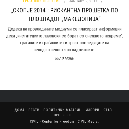
ГРАЃАНСКИ ОБЈЕКТИВ
JANUARY 9, 2017
„СКОПЈЕ 2014“: РИСКАНТНА ПРОШЕТКА ПО
ПЛОШТАДОТ „МАКЕДОНИЈА“
Додека на провладините медиуми се пласираат информации
дека „институциите лавовски се борат со снежното невреме“,
граѓаните и граѓанките ги трпат последиците на
неподготвеноста на надлежните.
READ MORE
ДОМА
ВЕСТИ
ПОЛИТИЧКИ МАГАЗИН
ИЗБОРИ
СТАВ
ПРОЕКТОТ
CIVIL - Center for Freedom
.
CIVIL Media
.