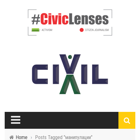
Home
›
Posts Tagged "манипулации"