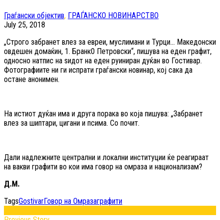
Граѓански објектив
,
ГРАЃАНСКО НОВИНАРСТВО
July 25, 2018
„Строго забранет влез за евреи, муслимани и Турци... Македонски
овдешен домаќин, 1. Бранк0 Петровски“, пишува на еден графит,
односно натпис на ѕидот на еден руиниран дуќан во Гостивар.
Фотографиите ни ги испрати граѓански новинар, кој сака да
остане анонимен.
На истиот дуќан има и друга порака во која пишува: „Забранет
влез за шиптари, цигани и псима. Со почит.
Дали надлежните централни и локални институции ќе реагираат
на вакви графити во кои има говор на омраза и национализам?
Д.М.
Tags
Gostivar
Говор на Омраза
графити
Previous Story