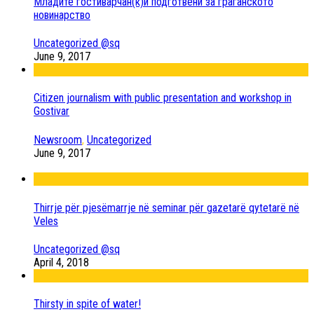
Младите гостиварчан(к)и подготвени за граѓанското
новинарство
Uncategorized @sq
June 9, 2017
Citizen journalism with public presentation and workshop in
Gostivar
Newsroom
,
Uncategorized
June 9, 2017
Thirrje për pjesëmarrje në seminar për gazetarë qytetarë në
Veles
Uncategorized @sq
April 4, 2018
Thirsty in spite of water!