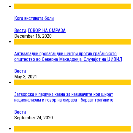
Кога вистината боли
Вести
,
ГОВОР НА ОМРАЗА
December 16, 2020
Антизападни пропагандни центри против граѓанското
општество во Северна Македонија: Случајот на ЦИВИЛ
Вести
May 3, 2021
Затворска и парична казна за навивачите кои шират
национализам и говор на омраза - бараат граѓаните
Вести
September 24, 2020