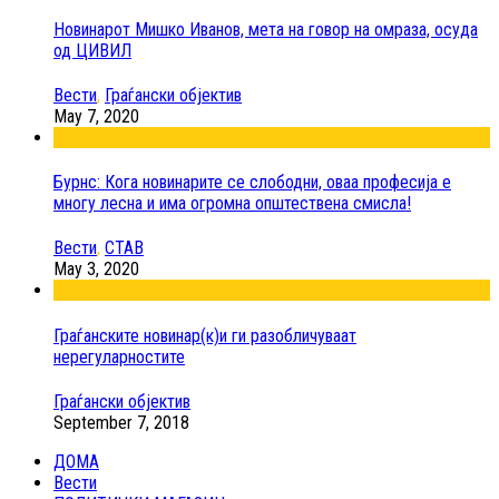
Новинарот Мишко Иванов, мета на говор на омраза, осуда
од ЦИВИЛ
Вести
,
Граѓански објектив
May 7, 2020
Бурнс: Кога новинарите се слободни, оваа професија е
многу лесна и има огромна општествена смисла!
Вести
,
СТАВ
May 3, 2020
Граѓанските новинар(к)и ги разобличуваат
нерегуларностите
Граѓански објектив
September 7, 2018
ДОМА
Вести