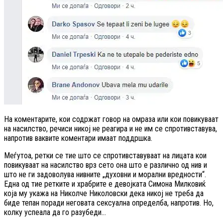
На коментарите, кои содржат говор на омраза или кои повикуваат
на насилство, речиси никој не реагира и не им се спротивставува,
напротив ваквите коментари имаат поддршка.
Меѓутоа, ретки се тие што се спротивставуваат на лицата кои
повикуваат на насилство врз сето она што е различно од нив и
што не ги задоволува нивните „духовни и морални вредности“.
Една од тие ретките и храбрите е девојката Симона Милковиќ
која му укажа на Николче Николовски дека никој не треба да
биде тепан поради неговата сексуална определба, напротив. Но,
колку успеала да го разубеди…