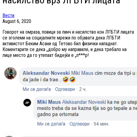
насилство врз ЛГБТИ лицата
Вести
August 6, 2020
Говорот на омраза, повици за линч и насилство кон ЛГБТИ лицата
се зголеми на социјалните мрежи по објавата дека ЛГБТИ
активистот Беким Асани од Тетово бил физички нападнат.
Коментарите се дека „добро му направиле, и дека требало на
лице место да го утепаат бидејќи е „п***р!