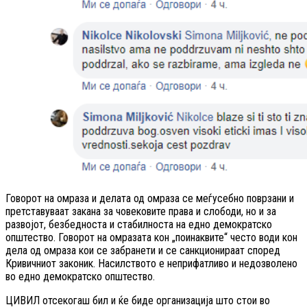
Говорот на омраза и делата од омраза се меѓусебно поврзани и
претставуваат закана за човековите права и слободи, но и за
развојот, безбедноста и стабилноста на едно демократско
општество. Говорот на омразата кон „поинаквите“ често води кон
дела од омраза кои се забранети и се санкционираат според
Кривичниот законик. Насилството е неприфатливо и недозволено
во едно демократско општество.
ЦИВИЛ отсекогаш бил и ќе биде организација што стои во