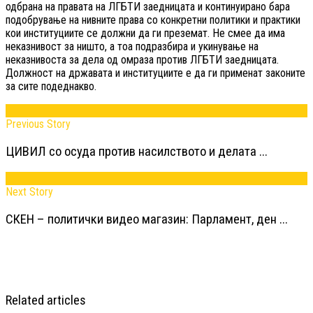
одбрана на правата на ЛГБТИ заедницата и континуирано бара
подобрување на нивните права со конкретни политики и практики
кои институциите се должни да ги преземат. Не смее да има
неказнивост за ништо, а тоа подразбира и укинување на
неказнивоста за дела од омраза против ЛГБТИ заедницата.
Должност на државата и институциите е да ги применат законите
за сите подеднакво.
Previous Story
ЦИВИЛ со осуда против насилството и делата ...
Next Story
СКЕН – политички видео магазин: Парламент, ден ...
Related articles