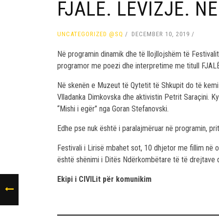
FJALË. LËVIZJE. NË
UNCATEGORIZED @SQ
DECEMBER 10, 2019
Në programin dinamik dhe të llojllojshëm të Festivalit
programor me poezi dhe interpretime me titull FJAL
Në skenën e Muzeut të Qytetit të Shkupit do të kemi
Vlladanka Dimkovska dhe aktivistin Petrit Saraçini.
“Mishi i egër” nga Goran Stefanovski.
Edhe pse nuk është i paralajmëruar në programin, prite
Festivali i Lirisë mbahet sot, 10 dhjetor me fillim në
është shënimi i Ditës Ndërkombëtare të të drejtave dhe 
Ekipi i CIVILit për komunikim