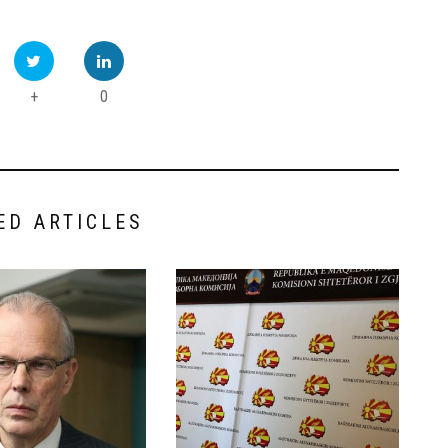
+
0
ED ARTICLES