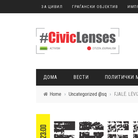
ЗА ЦИВИЛ
ГРАЃАНСКИ ОБЈЕКТИВ
ИМП
ДОМА
ВЕСТИ
ПОЛИТИЧКИ 
Home
›
Uncategorized @sq
›
FJALË. LËVIZ
ГРАЃАНСКО НОВИНАРСТВО