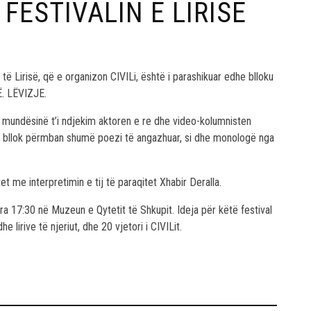
 FESTIVALIN E LIRISË
 të Lirisë, që e organizon CIVILi, është i parashikuar edhe blloku
Ë. LËVIZJE.
 mundësinë t’i ndjekim aktoren e re dhe video-kolumnisten
 Ky bllok përmban shumë poezi të angazhuar, si dhe monologë nga
t me interpretimin e tij të paraqitet Xhabir Deralla.
 ora 17:30 në Muzeun e Qytetit të Shkupit. Ideja për këtë festival
lirive të njeriut, dhe 20 vjetori i CIVILit.