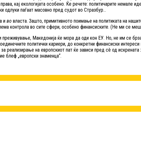
 права, кај екологијата особено. Ќе речете: политичарите немале ид
ки одлуки паѓаат масовно пред судот во Стразбур…
а и
во
власта. Зашто, примитивното поимање на политиката на нашит
лема контрола во сите сфери, особено финансиските. (Не ми се меша
и преживување, Македонија ќе мора да оди кон ЕУ. Но, не им се брз
 поединечните политички кариери, до конкретни финансиски интереси 
 за реализирање на европскиот пат ќе зависи пред сè од искрената
ние блеф „европски знаменца“.