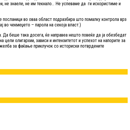
еи, не знаеле, не им текнало… Не успеваме да ги искористиме и
е посланици во оваа област подразбира што помалку контрола врз
ј во чекмеџето – парола на секоја власт.)
а. Да беше така досега, ќе направеа нешто повеќе да ја обезбедат
на цели олигархии, зависи и интензитетот и успехот на напорите за
 желба за фаќање приклучок со историски потврдените