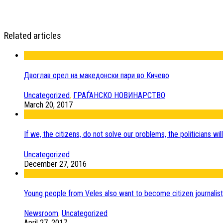
Related articles
Двоглав орел на македонски пари во Кичево
Uncategorized
,
ГРАЃАНСКО НОВИНАРСТВО
March 20, 2017
If we, the citizens, do not solve our problems, the politicians wil
Uncategorized
December 27, 2016
Young people from Veles also want to become citizen journalist
Newsroom
,
Uncategorized
April 27, 2017