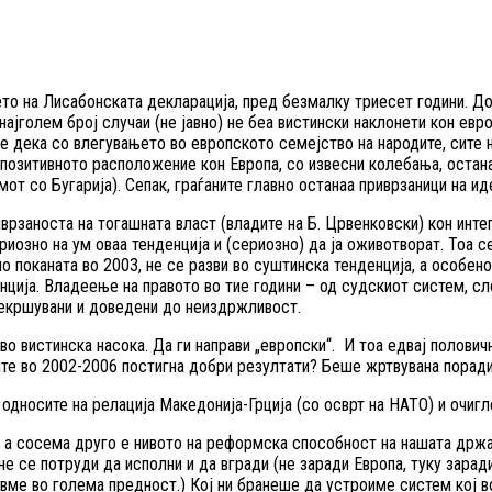
ето на Лисабонската декларација, пред безмалку триесет години. Д
о најголем број случаи (не јавно) не беа вистински наклонети кон е
е дека со влегувањето во европското семејство на народите, сите 
о позитивното расположение кон Европа, со извесни колебања, остан
от со Бугарија). Сепак, граѓаните главно останаа приврзаници на иде
врзаноста на тогашната власт (владите на Б. Црвенковски) кон инте
риозно на ум оваа тенденција и (сериозно) да ја оживотворат. Тоа 
по поканата во 2003, не се разви во суштинска тенденција, а особе
енција. Владеење на правото во тие години – од судскиот систем, с
рекршувани и доведени до неиздржливост.
о вистинска насока. Да ги направи „европски“. И тоа едвај половичн
те во 2002-2006 постигна добри резултати? Беше жртвувана поради
односите на релација Македонија-Грција (со осврт на НАТО) и очиг
, а сосема друго е нивото на реформска способност на нашата др
е се потруди да исполни и да вгради (не заради Европа, туку заради
евме во голема предност.) Кој ни бранеше да устроиме систем кој в