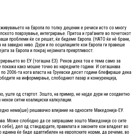
оживувањето на Европа по толку децении е речиси исто со многу
вропското поврзување, интегрирање. Притоа и граѓаните во почетокот
наши проблеми ќе се решат, ќе бидеме Европа. (НАТО ќе нѐ брани,
а на завидно ниво. Дури и по осцилациите кои Европа ги правеше
јата за Европа и покрај нејзината превртливост.
грирањето во ЕУ (тогашна ЕЗ). Реков дека тоа е тема само за
се покажа како мошне точно во наредните години. И сегашнава
но по 2006-та кога власта на Груевски десет години блефираше дека
лободите на информирање, слободниот пазар и конкуренција,
о, уште од стартот. Зошто, на пример, не најде дури ни соодветно
 некои ситни коалициски калкулации.
ледно нема(ше) решавачко влијание на односите Македонија-ЕУ.
жава. Може слободно да се запрашаме зошто Македонија со сите
 себе), дел од стандардите, правилата и законите кои владеат во
о иднина ќе биде адаптибилен на европските норми, да речеме, во