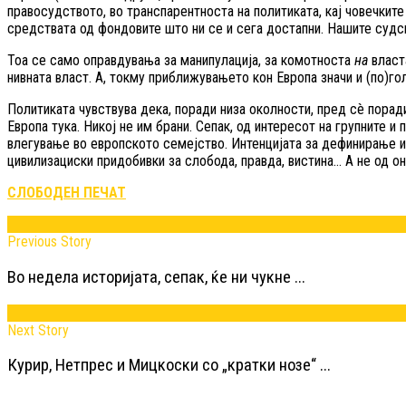
правосудството, во транспарентноста на политиката, кај човечките
средствата од фондовите што ни се и сега достапни. Нашите судс
Тоа се само оправдувања за манипулација, за комотноста
на
власт
нивната власт. А, токму приближувањето кон Европа значи и (по)го
Политиката чувствува дека, поради низа околности, пред сè порад
Европа тука. Никој не им брани. Сепак, од интересот на групните и
влегување во европското семејство. Интенцијата за дефинирање и
цивилизациски придобивки за слобода, правда, вистина… А не од о
СЛОБОДЕН ПЕЧАТ
Previous Story
Во недела историјата, сепак, ќе ни чукне ...
Next Story
Курир, Нетпрес и Мицкоски со „кратки нозе“ ...