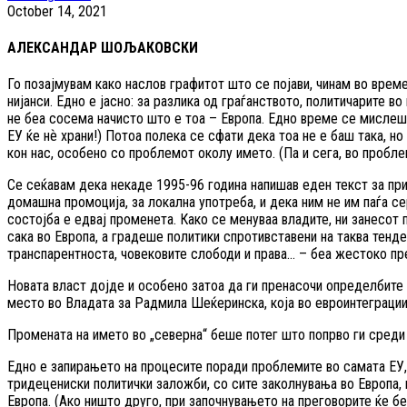
October 14, 2021
АЛЕКСАНДАР ШОЉАКОВСКИ
Го позајмувам како наслов графитот што се појави, чинам во врем
нијанси. Едно е јасно: за разлика од граѓанството, политичарите в
не беа сосема начисто што е тоа – Европа. Едно време се мислеш
ЕУ ќе нѐ храни!) Потоа полека се сфати дека тоа не е баш така, н
кон нас, особено со проблемот околу името. (Па и сега, во проблем
Се сеќавам дека некаде 1995-96 година напишав еден текст за при
домашна промоција, за локална употреба, и дека ним не им паѓа се
состојба е едвај променета. Како се менуваа владите, ни занесот 
сака во Европа, а градеше политики спротивставени на таква тенд
транспарентноста, човековите слободи и права… – беа жестоко п
Новата власт дојде и особено затоа да ги пренасочи определбите в
место во Владата за Радмила Шеќеринска, која во евроинтеграции
Промената на името во „северна“ беше потег што попрво ги среди 
Едно е запирањето на процесите поради проблемите во самата ЕУ
тридецениски политички заложби, со сите заколнувања во Европа, н
Европа. (Ако ништо друго, при започнувањето на преговорите ќе б