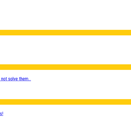
l not solve them...
s!